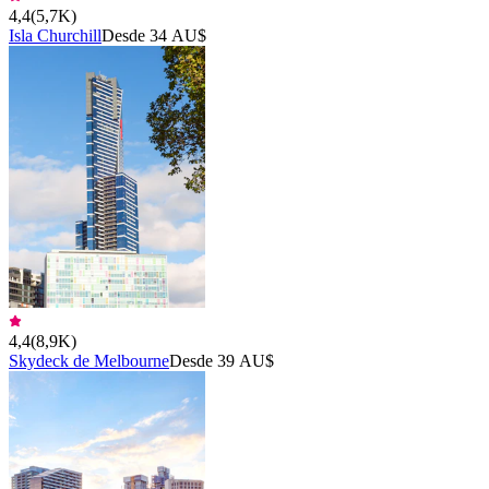
4,4
(
5,7K
)
Isla Churchill
Desde 34 AU$
4,4
(
8,9K
)
Skydeck de Melbourne
Desde 39 AU$