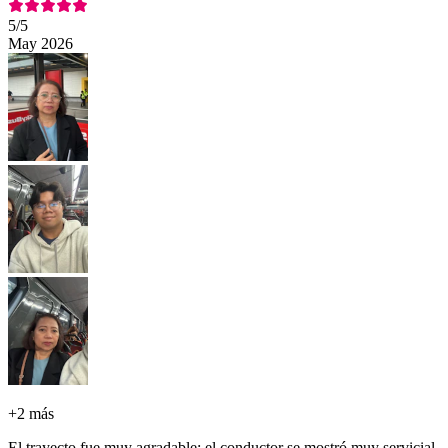
5
/5
May 2026
+
2 más
El trayecto fue muy agradable; el conductor se mostró muy servicial