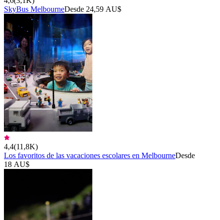
4,6
(
3,1K
)
SkyBus Melbourne
Desde 24,59 AU$
4,4
(
11,8K
)
Los favoritos de las vacaciones escolares en Melbourne
Desde
18 AU$