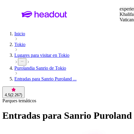
Buscar
experie
Khalifa
Vatican
Eiffel
Pa
Inicio
Tokio
Lugares para visitar en Tokio
Purolandia Sanrio de Tokio
Entradas para Sanrio Puroland ...
4,5
(
2.267
)
Parques temáticos
Entradas para Sanrio Puroland 