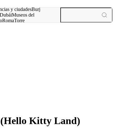
ncias y ciudades
Burj
Dubái
Museos del
o
Roma
Torre
rís
experiencias y ciudades
(Hello Kitty Land)