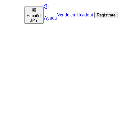
Vende en Headout
Regístrate
Español
Ayuda
JPY