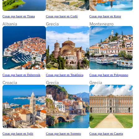
Cosas que hacer en Tirana
Cosas que hacer en Corfú
Cosas que hacer en Kotor
Albania
Grecia
Montenegro
Cosas que hacer en Dubrovnik
Cosas que hacer en Tesalónica
Cosas que hacer en Peloponeso
Croacia
Grecia
Grecia
Cosas que hacer en Split
Cosas que hacer en Sorrento
Cosas que hacer en Caserta