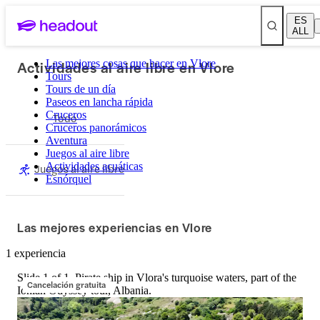
ES
ALL
Actividades al aire libre en Vlore
Las mejores cosas que hacer en Vlore
Tours
Tours de un día
Paseos en lancha rápida
Cruceros
Todo
Cruceros panorámicos
Aventura
Juegos al aire libre
Actividades acuáticas
Juegos al aire libre
Esnórquel
Las mejores experiencias en Vlore
1 experiencia
Slide 1 of 1, Pirate ship in Vlora's turquoise waters, part of the
Cancelación gratuita
Ionian Odyssey tour, Albania.