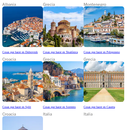
Albania
Grecia
Montenegro
Cosas que hacer en Dubrovnik
Cosas que hacer en Tesalónica
Cosas que hacer en Peloponeso
Croacia
Grecia
Grecia
Cosas que hacer en Split
Cosas que hacer en Sorrento
Cosas que hacer en Caserta
Croacia
Italia
Italia