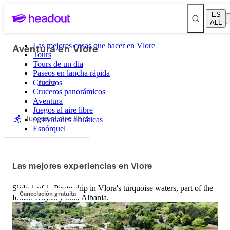
ES
ALL
Aventura en Vlore
Las mejores cosas que hacer en Vlore
Tours
Tours de un día
Paseos en lancha rápida
Todo
Cruceros
Cruceros panorámicos
Aventura
Juegos al aire libre
Juegos al aire libre
Actividades acuáticas
Esnórquel
Las mejores experiencias en Vlore
Slide 1 of 1, Pirate ship in Vlora's turquoise waters, part of the
Cancelación gratuita
Ionian Odyssey tour, Albania.