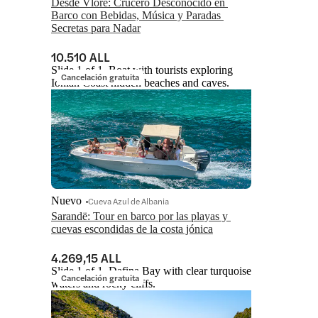
Desde Vlore: Crucero Desconocido en 
Barco con Bebidas, Música y Paradas 
Secretas para Nadar
10.510 ALL
Slide 1 of 1, Boat with tourists exploring
Cancelación gratuita
Ionian Coast hidden beaches and caves.
Nuevo
Cueva Azul de Albania
Sarandë: Tour en barco por las playas y 
cuevas escondidas de la costa jónica
4.269,15 ALL
Slide 1 of 1, Dafina Bay with clear turquoise
Cancelación gratuita
waters and rocky cliffs.