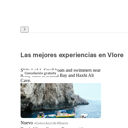
Las mejores experiencias en Vlore
Slide 1 of 1, Small boats and swimmers near
Cancelación gratuita
rocky cliffs at Dafina Bay and Haxhi Ali
Cave.
Nuevo
Cueva Azul de Albania