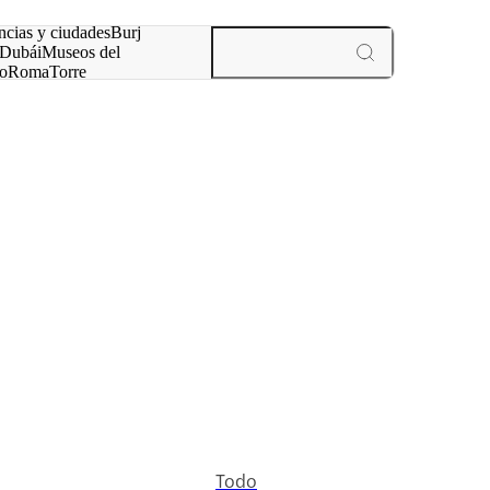
ncias y ciudades
Burj
Dubái
Museos del
o
Roma
Torre
rís
experiencias y ciudades
Todo