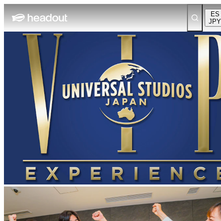
ES
JPY