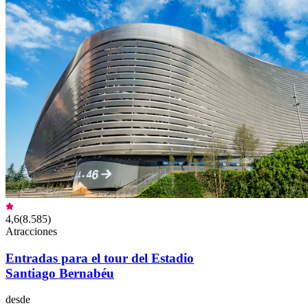
4,6
(
8.585
)
Atracciones
Entradas para el tour del Estadio
Santiago Bernabéu
desde