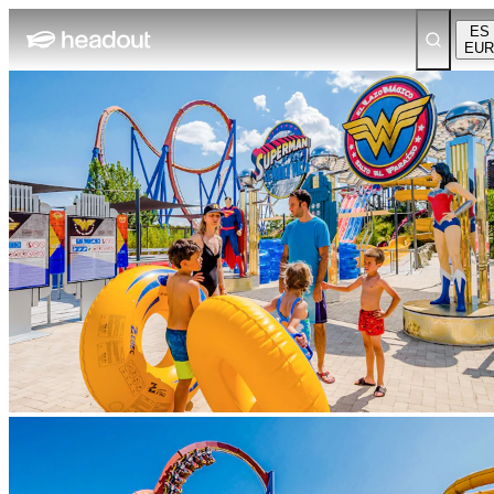
ES
EUR