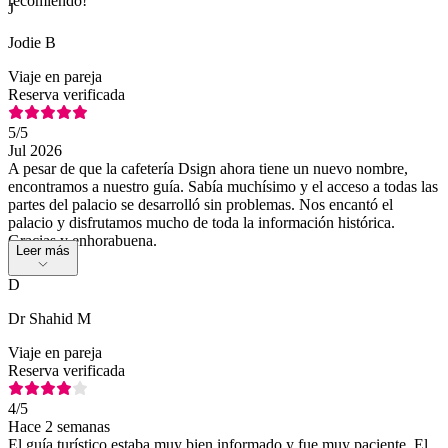
recomiendo!
J
Jodie B
Viaje en pareja
Reserva verificada
5
/5
Jul 2026
A pesar de que la cafetería Dsign ahora tiene un nuevo nombre,
encontramos a nuestro guía. Sabía muchísimo y el acceso a todas las
partes del palacio se desarrolló sin problemas. Nos encantó el
palacio y disfrutamos mucho de toda la información histórica.
Gracias y enhorabuena.
Leer más
D
Dr Shahid M
Viaje en pareja
Reserva verificada
4
/5
Hace 2 semanas
El guía turístico estaba muy bien informado y fue muy paciente. El