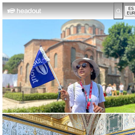
ES
EUR