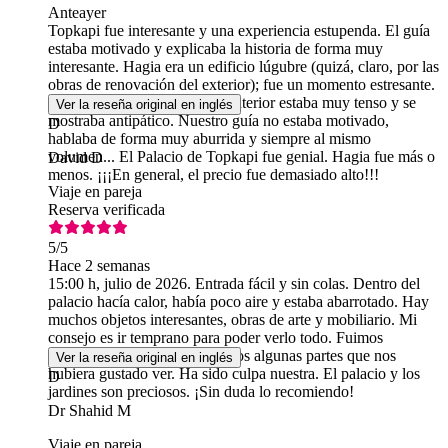
Anteayer
Topkapi fue interesante y una experiencia estupenda. El guía
estaba motivado y explicaba la historia de forma muy
interesante. Hagia era un edificio lúgubre (quizá, claro, por las
obras de renovación del exterior); fue un momento estresante.
El personal de seguridad del interior estaba muy tenso y se
Ver la reseña original en inglés
mostraba antipático. Nuestro guía no estaba motivado,
D
hablaba de forma muy aburrida y siempre al mismo
volumen... El Palacio de Topkapi fue genial. Hagia fue más o
David D
menos. ¡¡¡En general, el precio fue demasiado alto!!!
Viaje en pareja
Reserva verificada
5
/5
Hace 2 semanas
15:00 h, julio de 2026. Entrada fácil y sin colas. Dentro del
palacio hacía calor, había poco aire y estaba abarrotado. Hay
muchos objetos interesantes, obras de arte y mobiliario. Mi
consejo es ir temprano para poder verlo todo. Fuimos
demasiado tarde y nos perdimos algunas partes que nos
Ver la reseña original en inglés
hubiera gustado ver. Ha sido culpa nuestra. El palacio y los
D
jardines son preciosos. ¡Sin duda lo recomiendo!
Dr Shahid M
Viaje en pareja