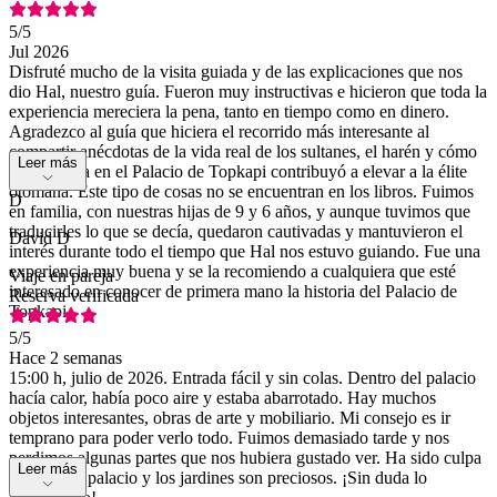
5
/5
Jul 2026
Disfruté mucho de la visita guiada y de las explicaciones que nos
dio Hal, nuestro guía. Fueron muy instructivas e hicieron que toda la
experiencia mereciera la pena, tanto en tiempo como en dinero.
Agradezco al guía que hiciera el recorrido más interesante al
compartir anécdotas de la vida real de los sultanes, el harén y cómo
Leer más
toda la vida en el Palacio de Topkapi contribuyó a elevar a la élite
otomana. Este tipo de cosas no se encuentran en los libros. Fuimos
D
en familia, con nuestras hijas de 9 y 6 años, y aunque tuvimos que
traducirles lo que se decía, quedaron cautivadas y mantuvieron el
David D
interés durante todo el tiempo que Hal nos estuvo guiando. Fue una
experiencia muy buena y se la recomiendo a cualquiera que esté
Viaje en pareja
interesado en conocer de primera mano la historia del Palacio de
Reserva verificada
Topkapi.
5
/5
Hace 2 semanas
15:00 h, julio de 2026. Entrada fácil y sin colas. Dentro del palacio
hacía calor, había poco aire y estaba abarrotado. Hay muchos
objetos interesantes, obras de arte y mobiliario. Mi consejo es ir
temprano para poder verlo todo. Fuimos demasiado tarde y nos
perdimos algunas partes que nos hubiera gustado ver. Ha sido culpa
Leer más
nuestra. El palacio y los jardines son preciosos. ¡Sin duda lo