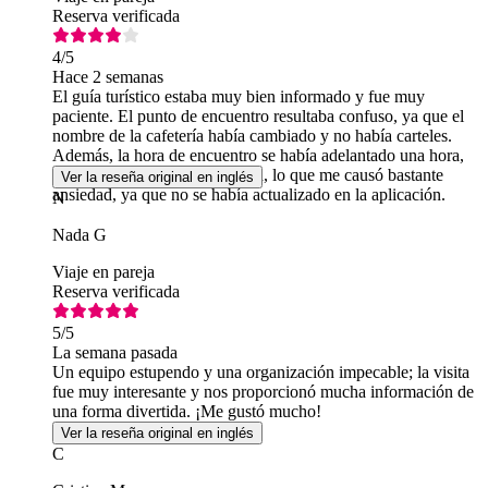
Reserva verificada
4
/5
Hace 2 semanas
El guía turístico estaba muy bien informado y fue muy
paciente. El punto de encuentro resultaba confuso, ya que el
nombre de la cafetería había cambiado y no había carteles.
Además, la hora de encuentro se había adelantado una hora,
de las 11 a las 10 de la mañana, lo que me causó bastante
Ver la reseña original en inglés
ansiedad, ya que no se había actualizado en la aplicación.
N
Nada G
Viaje en pareja
Reserva verificada
5
/5
La semana pasada
Un equipo estupendo y una organización impecable; la visita
fue muy interesante y nos proporcionó mucha información de
una forma divertida. ¡Me gustó mucho!
Ver la reseña original en inglés
C