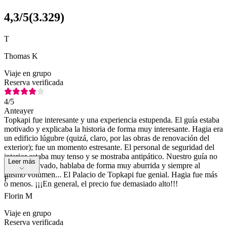
4,3
/5
(
3.329
)
T
Thomas K
Viaje en grupo
Reserva verificada
4
/5
Anteayer
Topkapi fue interesante y una experiencia estupenda. El guía estaba
motivado y explicaba la historia de forma muy interesante. Hagia era
un edificio lúgubre (quizá, claro, por las obras de renovación del
exterior); fue un momento estresante. El personal de seguridad del
interior estaba muy tenso y se mostraba antipático. Nuestro guía no
Leer más
estaba motivado, hablaba de forma muy aburrida y siempre al
mismo volumen... El Palacio de Topkapi fue genial. Hagia fue más
F
o menos. ¡¡¡En general, el precio fue demasiado alto!!!
Florin M
Viaje en grupo
Reserva verificada