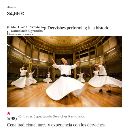
desde
34,66 €
Slide 1 of 1, Whirling Dervishes performing in a historic
Cancelación gratuita
Istanbul venue.
Entradas Espectáculo Derviches Remolinos
5
(
98
)
Cena tradicional turca y experiencia con los derviches.