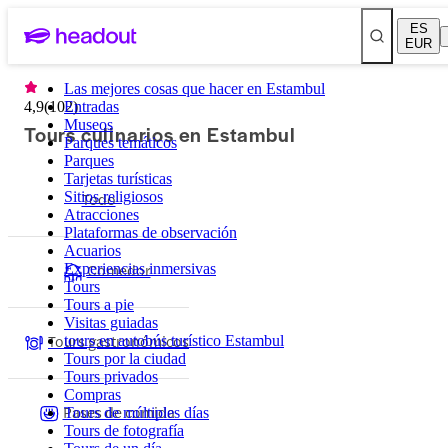
ES
EUR
Las mejores cosas que hacer en Estambul
4,9
(
102
Entradas
)
Museos
Tours culinarios en Estambul
Parques temáticos
Parques
Tarjetas turísticas
Sitios religiosos
Todo
Atracciones
Plataformas de observación
Acuarios
Comedor
Experiencias inmersivas
Tours
Tours a pie
Visitas guiadas
Tours gastronómicos
tours en autobús turístico Estambul
Tours por la ciudad
Tours privados
Compras
Pases de comida
Tours de múltiples días
Tours de fotografía