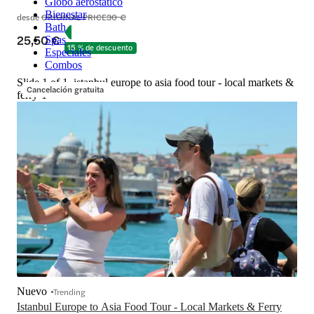
Globo aerostático
Bienestar
desde
ORIGINAL PRICE
30 €
Bath
25,50 €
Spas
15 % de descuento
Especiales
Combos
Slide 1 of 1, istanbul europe to asia food tour - local markets &
Cancelación gratuita
ferry-1
Nuevo
Trending
Istanbul Europe to Asia Food Tour - Local Markets & Ferry