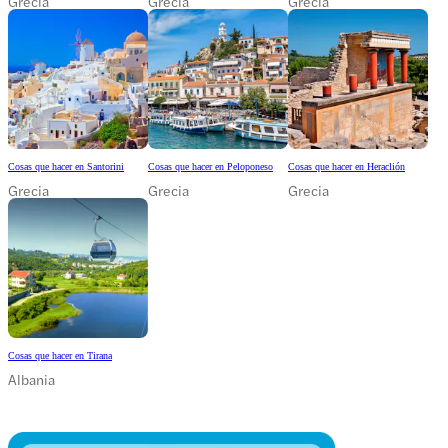
Grecia
Grecia
Grecia
Cosas que hacer en Santorini
Cosas que hacer en Peloponeso
Cosas que hacer en Heraclión
Grecia
Grecia
Grecia
Cosas que hacer en Tirana
Albania