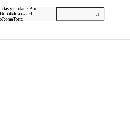
ncias y ciudades
Burj
Dubái
Museos del
o
Roma
Torre
rís
experiencias y ciudades