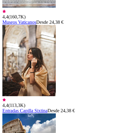
4,4
(
160,7K
)
Museos Vaticanos
Desde 24,38 €
4,4
(
113,3K
)
Entradas Capilla Sixtina
Desde 24,38 €