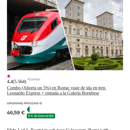
Combo
4,4
(
5.564
)
Combo (Ahorra un 5%) en Roma: viaje de ida en tren 
Leonardo Express + entrada a la Galería Borghese
ORIGINAL PRICE
49 €
46,59 €
5 % de descuento