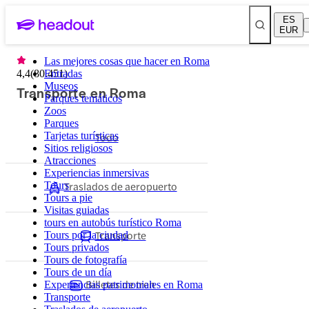
ES
EUR
Las mejores cosas que hacer en Roma
4,4
(
80.451
Entradas
)
Museos
Transporte en Roma
Parques temáticos
Zoos
Parques
Tarjetas turísticas
Todo
Sitios religiosos
Atracciones
Experiencias inmersivas
Traslados de aeropuerto
Tours
Tours a pie
Visitas guiadas
tours en autobús turístico Roma
Transporte
Tours por la ciudad
Tours privados
Tours de fotografía
Tours de un día
Billetes de tren
Experiencias patrimoniales en Roma
Transporte