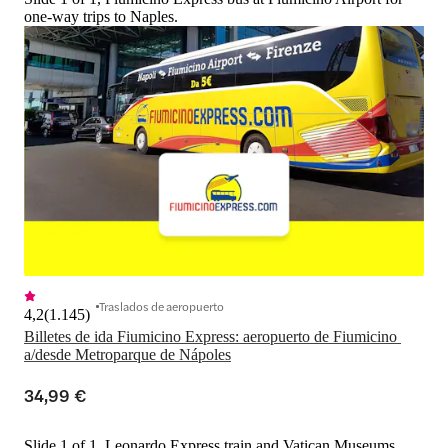
one-way trips to Naples.
Traslados de aeropuerto
4,2
(
1.145
)
Billetes de ida Fiumicino Express: aeropuerto de Fiumicino 
a/desde Metroparque de Nápoles
34,99 €
Slide 1 of 1, Leonardo Express train and Vatican Museums