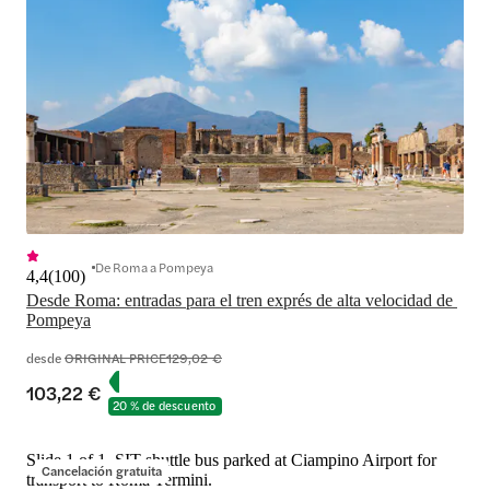
De Roma a Pompeya
4,4
(
100
)
Desde Roma: entradas para el tren exprés de alta velocidad de 
Pompeya
desde
ORIGINAL PRICE
129,02 €
103,22 €
20 % de descuento
Slide 1 of 1, SIT shuttle bus parked at Ciampino Airport for
Cancelación gratuita
transport to Roma Termini.