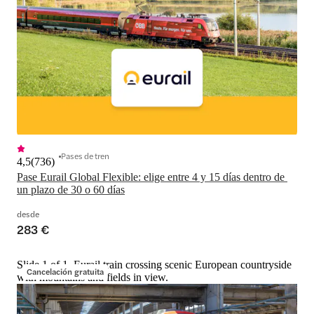
Pases de tren
4,5
(
736
)
Pase Eurail Global Flexible: elige entre 4 y 15 días dentro de 
un plazo de 30 o 60 días
desde
283 €
Slide 1 of 1, Eurail train crossing scenic European countryside
Cancelación gratuita
with mountains and fields in view.