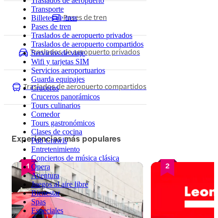
Traslados de aeropuerto
Transporte
Pases de tren
Billetes de tren
Pases de tren
Traslados de aeropuerto privados
Traslados de aeropuerto compartidos
Traslados de aeropuerto privados
Servicios de viaje
Wifi y tarjetas SIM
Servicios aeroportuarios
Guarda equipajes
Traslados de aeropuerto compartidos
Cruceros
Cruceros panorámicos
Tours culinarios
Comedor
Tours gastronómicos
Clases de cocina
Experiencias más populares
Pub Crawls
Entretenimiento
Conciertos de música clásica
1
2
Ópera
Aventura
Juegos al aire libre
Bienestar
Spas
Especiales