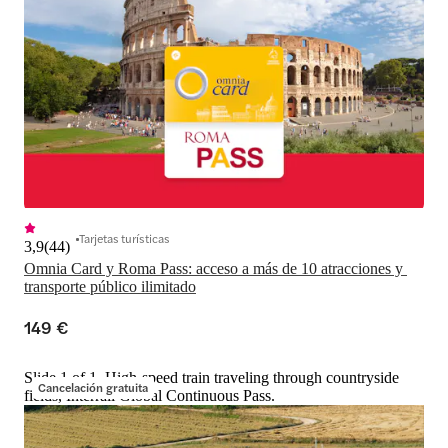
Tarjetas turísticas
3,9
(
44
)
Omnia Card y Roma Pass: acceso a más de 10 atracciones y 
transporte público ilimitado
149 €
Slide 1 of 1, High-speed train traveling through countryside
Cancelación gratuita
fields, Interrail Global Continuous Pass.