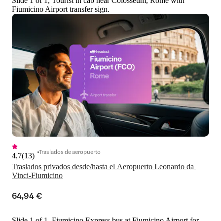
Slide 1 of 1, Tourist in cab near Colosseum, Rome with
Fiumicino Airport transfer sign.
Traslados de aeropuerto
4,7
(
13
)
Traslados privados desde/hasta el Aeropuerto Leonardo da 
Vinci-Fiumicino
64,94 €
Slide 1 of 1, Fiumicino Express bus at Fiumicino Airport for