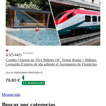
Combo
4,5
(
5.442
)
Combo (Ahorra un 5%): Billetes QC Terme Roma + Billetes 
Leonardo Express de ida a/desde el Aeropuerto de Fiumicino
desde
ORIGINAL PRICE
84 €
79,80 €
5 % de descuento
Mostrar más
Buscar por categorías