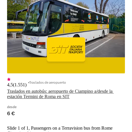
Traslados de aeropuerto
4,5
(
1.551
)
Traslados en autobús: aeropuerto de Ciampino a/desde la 
estación Termini de Roma en SIT
desde
6 €
Slide 1 of 1, Passengers on a Terravision bus from Rome