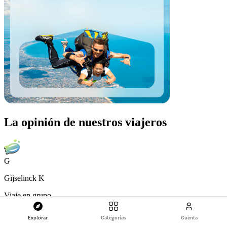
La opinión de nuestros viajeros
G
Gijselinck K
Viaje en grupo
5
/5
Explorar
Categorías
Cuenta
La semana pasada