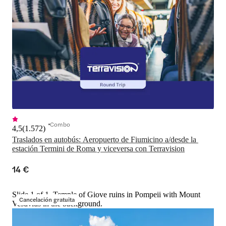
Combo
4,5
(
1.572
)
Traslados en autobús: Aeropuerto de Fiumicino a/desde la 
estación Termini de Roma y viceversa con Terravision
14 €
Slide 1 of 1, Temple of Giove ruins in Pompeii with Mount
Cancelación gratuita
Vesuvius in the background.