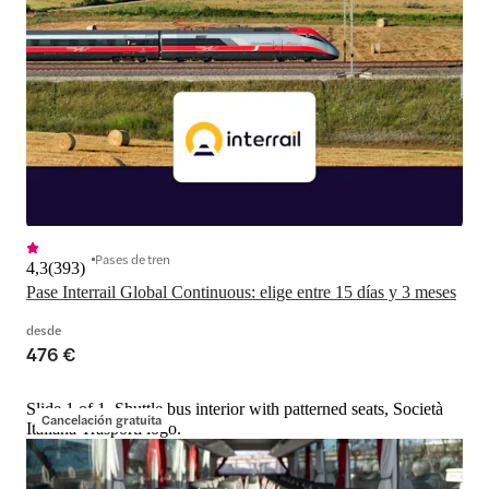
Pases de tren
4,3
(
393
)
Pase Interrail Global Continuous: elige entre 15 días y 3 meses
desde
476 €
Slide 1 of 1, Shuttle bus interior with patterned seats, Società
Cancelación gratuita
Italiana Trasporti logo.