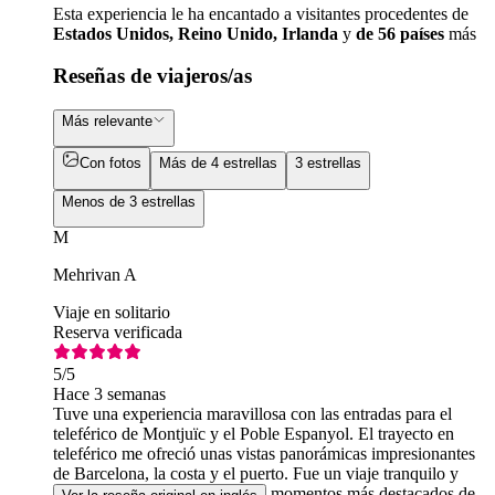
Esta experiencia le ha encantado a visitantes procedentes de
Estados Unidos, Reino Unido, Irlanda
y
de 56 países
más
Reseñas de viajeros/as
Más relevante
Con fotos
Más de 4 estrellas
3 estrellas
Menos de 3 estrellas
M
Mehrivan A
Viaje en solitario
Reserva verificada
5
/5
Hace 3 semanas
Tuve una experiencia maravillosa con las entradas para el
teleférico de Montjuïc y el Poble Espanyol. El trayecto en
teleférico me ofreció unas vistas panorámicas impresionantes
de Barcelona, la costa y el puerto. Fue un viaje tranquilo y
cómodo, y sin duda uno de los momentos más destacados de