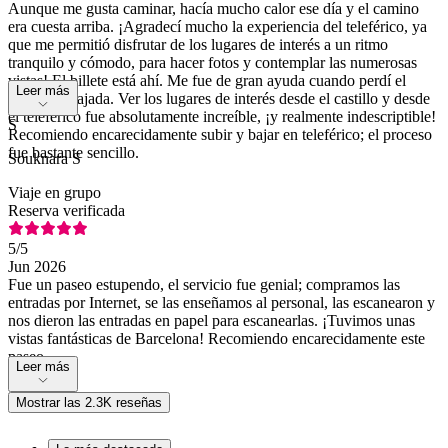
Aunque me gusta caminar, hacía mucho calor ese día y el camino
era cuesta arriba. ¡Agradecí mucho la experiencia del teleférico, ya
que me permitió disfrutar de los lugares de interés a un ritmo
tranquilo y cómodo, para hacer fotos y contemplar las numerosas
vistas! El billete está ahí. Me fue de gran ayuda cuando perdí el
Leer más
billete de bajada. Ver los lugares de interés desde el castillo y desde
el teleférico fue absolutamente increíble, ¡y realmente indescriptible!
S
Recomiendo encarecidamente subir y bajar en teleférico; el proceso
fue bastante sencillo.
Souknara S
Viaje en grupo
Reserva verificada
5
/5
Jun 2026
Fue un paseo estupendo, el servicio fue genial; compramos las
entradas por Internet, se las enseñamos al personal, las escanearon y
nos dieron las entradas en papel para escanearlas. ¡Tuvimos unas
vistas fantásticas de Barcelona! Recomiendo encarecidamente este
paseo.
Leer más
Mostrar las 2.3K reseñas