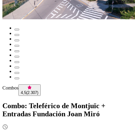
Combos
4,5
(
2.307
)
Combo: Teleférico de Montjuïc +
Entradas Fundación Joan Miró