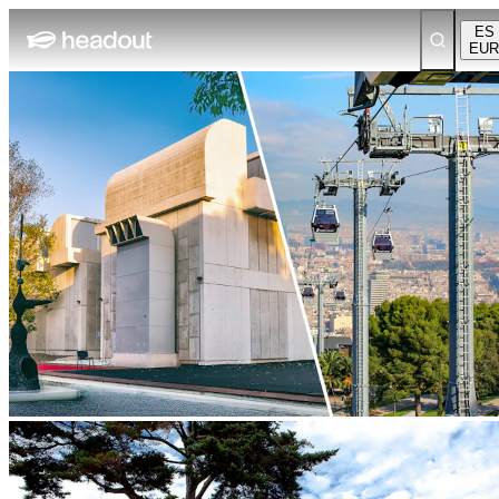
ES
EUR