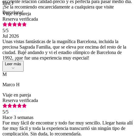
excelente relación calidad-precio y es perfecta para pasar medio día.
Ben J
¡Se la recomiendo encarecidamente a cualquiera que visite
Barcelona!
Viaje en pareja
Reserva verificada
5
/5
Jul 2026
Unas vistas fantásticas de la magnífica Barcelona, incluida la
preciosa Sagrada Familia, que se eleva por encima del resto de la
ciudad. Bajé andando y vi el estadio olímpico de Barcelona de
1992, ¡que fue una experiencia muy especial!
Leer más
M
Marco H
Viaje en pareja
Reserva verificada
5
/5
Hace 3 semanas
Fue muy fácil de encontrar y todo fue muy sencillo. Llegar hasta allí
fue muy fácil y toda la experiencia transcurrió sin ningún tipo de
complicación. Sin duda, lo recomendaría.