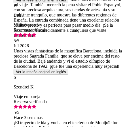
Ver la reseña original en inglés
mi viaje. También mereció la pena visitar el Poble Espanyol,
B
con su preciosa arquitectura, sus tiendas de artesanía y su
ambiente tranquilo, que muestra las diferentes regiones de
Ben J
España. La entrada combinada tiene una excelente relación
Viaje en pareja
calidad-precio y es perfecta para pasar medio día. ¡Se la
Reserva verificada
recomiendo encarecidamente a cualquiera que visite
Barcelona!
5
/5
Jul 2026
Unas vistas fantásticas de la magnífica Barcelona, incluida la
preciosa Sagrada Familia, que se eleva por encima del resto
de la ciudad. Bajé andando y vi el estadio olímpico de
Barcelona de 1992, ¡que fue una experiencia muy especial!
Ver la reseña original en inglés
S
Szendrei K
Viaje en pareja
Reserva verificada
5
/5
Hace 3 semanas
¡El trayecto de ida y vuelta en el teleférico de Montjuïc fue