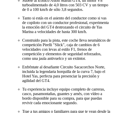
Súbete al icónico Aston Martin GT4, un motor V8
turboalimentado de 4,0 litros con 503 CV y un tiempo
de 0 a 100 km/h de sólo 3,8 segundos.
Tanto si estás en el asiento del conductor como si vas
de copiloto con un conductor profesional, experimenta
la emoción del GT4 destrozando el circuito de Yas
Marina a velocidades de hasta 300 km/h.
Construido para la pista, este coche lleva neumáticos de
competición Pirelli "Slick", caja de cambios de 6
velocidades con levas al estilo F1, frenos de
competición y elementos de seguridad reforzados,
como una jaula antivuelco y un extintor.
Enfréntate al desafiante Circuito Sacacorchos Norte,
incluida la legendaria horquilla de la curva 7, bajo el
Hotel Yas, perfecta para presenciar la precisión y
agilidad del GT4.
Tu experiencia incluye equipo completo de carreras,
casco, pasamontañas, guantes y arnés, con vídeo a
bordo disponible para su compra, para que puedas
revivir cada emocionante segundo.
Trae a tus amigos o familiares para que te vean desde la