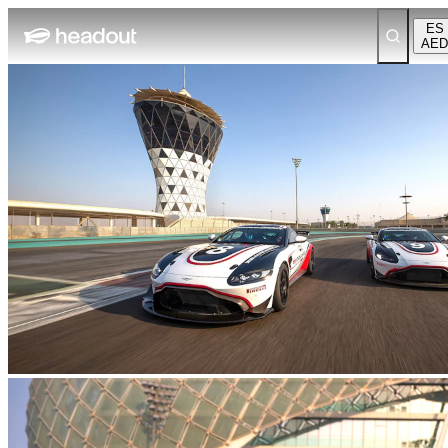
ES
AED