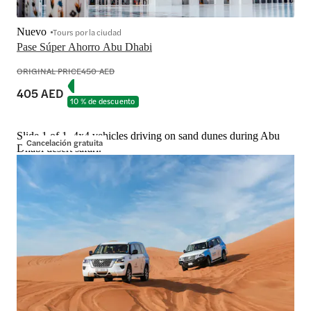
Nuevo
Tours por la ciudad
Pase Súper Ahorro Abu Dhabi
ORIGINAL PRICE
450 AED
405 AED
10 % de descuento
Slide 1 of 1, 4x4 vehicles driving on sand dunes during Abu
Cancelación gratuita
Dhabi desert safari.