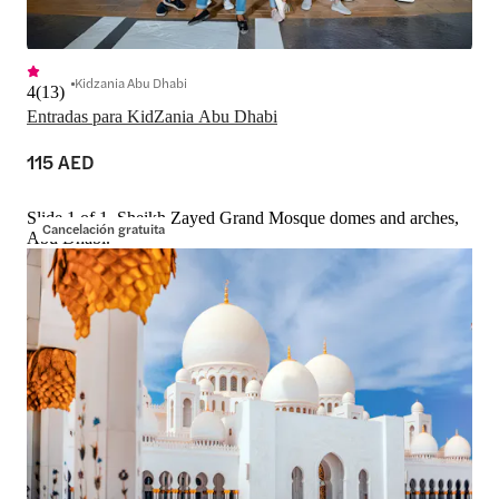
Kidzania Abu Dhabi
4
(
13
)
Entradas para KidZania Abu Dhabi
115 AED
Slide 1 of 1, Sheikh Zayed Grand Mosque domes and arches,
Cancelación gratuita
Abu Dhabi.