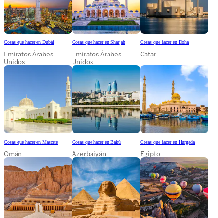
Cosas que hacer en Dubái
Cosas que hacer en Sharjah
Cosas que hacer en Doha
Emiratos Árabes
Emiratos Árabes
Catar
Unidos
Unidos
Cosas que hacer en Mascate
Cosas que hacer en Bakú
Cosas que hacer en Hurgada
Omán
Azerbaiyán
Egipto