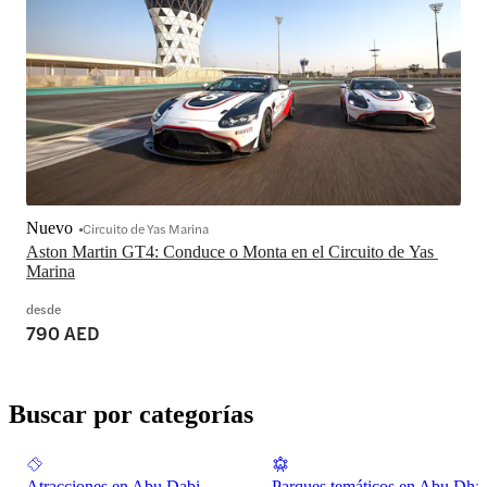
Nuevo
Circuito de Yas Marina
Aston Martin GT4: Conduce o Monta en el Circuito de Yas 
Marina
desde
790 AED
Buscar por categorías
Atracciones en Abu Dabi
Parques temáticos en Abu Dha