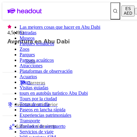
ES
AED
Las mejores cosas que hacer en Abu Dabi
4,5
(
495
Entradas
)
Museos
Aventura en Abu Dabi
Parques temáticos
Zoos
Parques
Parques acuáticos
Todo
Atracciones
Plataformas de observación
Acuarios
Carreras
Tours
Visitas guiadas
tours en autobús turístico Abu Dabi
Tours por la ciudad
Aventuras en interior
Tours de un día
Paseos en lancha rápida
Experiencias patrimoniales
Transporte
Safari en el desierto
Traslados de aeropuerto
Servicios de viaje