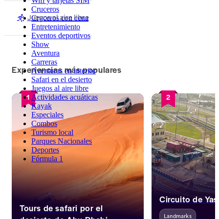
Wifi y tarjetas SIM
Cruceros
Juegos al aire libre
Cruceros con cena
Entretenimiento
Eventos deportivos
Show
Aventura
Carreras
Experiencias más populares
Aventuras en interior
Safari en el desierto
Juegos al aire libre
1
2
Actividades acuáticas
Kayak
Especiales
Combos
Turismo local
Parques Nacionales
Deportes
Fórmula 1
Circuito de Ya
Tours de safari por el
Landmarks