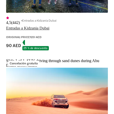
Entradas a Kidzania Dubai
4,5
(
442
)
Entradas a Kidzania Dubai
ORIGINAL PRICE
120 AED
90 AED
25 % de descuento
Slide 1 of 1, SUV driving through sand dunes during Abu
Cancelación gratuita
Dhabi desert safari.