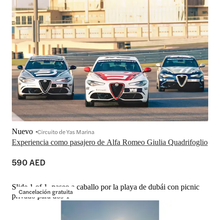
Nuevo
Circuito de Yas Marina
Experiencia como pasajero de Alfa Romeo Giulia Quadrifoglio
590 AED
Slide 1 of 1, paseo a caballo por la playa de dubái con picnic
Cancelación gratuita
privado para dos-1