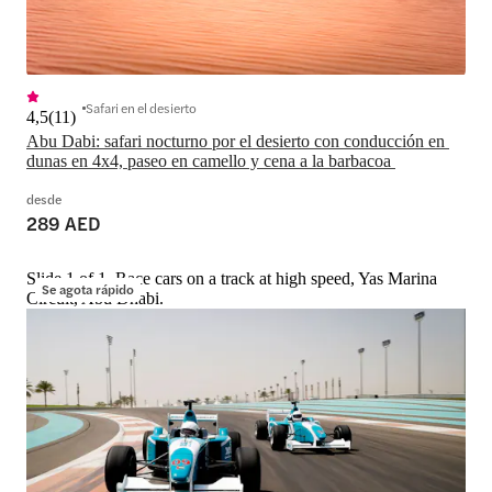
Safari en el desierto
4,5
(
11
)
Abu Dabi: safari nocturno por el desierto con conducción en 
dunas en 4x4, paseo en camello y cena a la barbacoa 
desde
289 AED
Slide 1 of 1, Race cars on a track at high speed, Yas Marina
Se agota rápido
Circuit, Abu Dhabi.