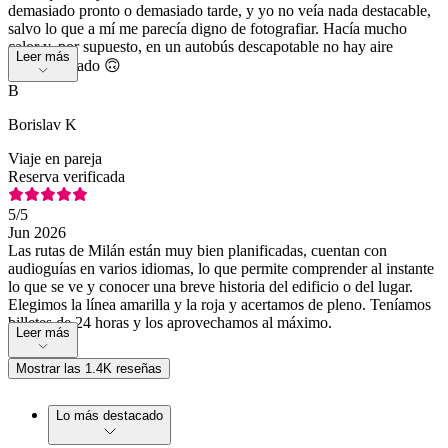
demasiado pronto o demasiado tarde, y yo no veía nada destacable,
salvo lo que a mí me parecía digno de fotografiar. Hacía mucho
calor y, por supuesto, en un autobús descapotable no hay aire
Leer más
acondicionado 🙃
B
Borislav K
Viaje en pareja
Reserva verificada
5
/5
Jun 2026
Las rutas de Milán están muy bien planificadas, cuentan con
audioguías en varios idiomas, lo que permite comprender al instante
lo que se ve y conocer una breve historia del edificio o del lugar.
Elegimos la línea amarilla y la roja y acertamos de pleno. Teníamos
billetes de 24 horas y los aprovechamos al máximo.
Leer más
Mostrar las 1.4K reseñas
Lo más destacado