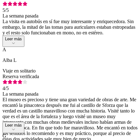
5
/5
La semana pasada
La visita en autobús en sí fue muy interesante y enriquecedora. Sin
embargo, la mitad de las tomas para auriculares estaban estropeadas
y el resto solo funcionaban en mono, no en estéreo.
Leer más
A
Alba L
Viaje en solitario
Reserva verificada
4
/5
La semana pasada
El museo es precioso y tiene una gran variedad de obras de arte. Me
encantó la pinacoteca después me fui al castillo de Sforza que la
verdad es un castillo maravilloso con mucha historia. Visité tanto lo
que es el área de la fortaleza y luego visité un museo muy
interesante con muchas obras medievales incluso habían armas de
Leer más
aquella época. En fin que todo fue maravilloso. Me encantó en todos
los sentidos lo recomiendo y es muy práctico, porque al precio de
G
estas dos actividades sale muy bien de precio.