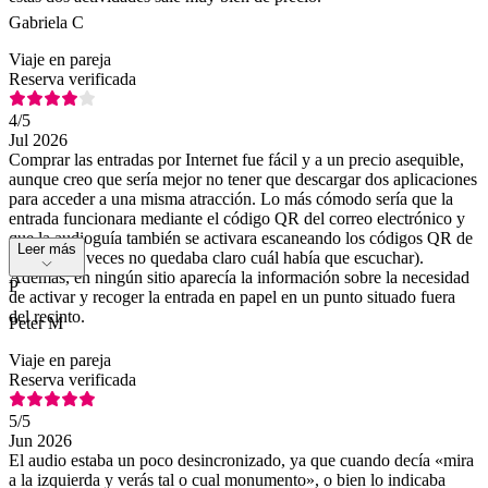
Gabriela C
Viaje en pareja
Reserva verificada
4
/5
Jul 2026
Comprar las entradas por Internet fue fácil y a un precio asequible,
aunque creo que sería mejor no tener que descargar dos aplicaciones
para acceder a una misma atracción. Lo más cómodo sería que la
entrada funcionara mediante el código QR del correo electrónico y
que la audioguía también se activara escaneando los códigos QR de
Leer más
las salas (a veces no quedaba claro cuál había que escuchar).
Además, en ningún sitio aparecía la información sobre la necesidad
P
de activar y recoger la entrada en papel en un punto situado fuera
del recinto.
Peter M
Viaje en pareja
Reserva verificada
5
/5
Jun 2026
El audio estaba un poco desincronizado, ya que cuando decía «mira
a la izquierda y verás tal o cual monumento», o bien lo indicaba