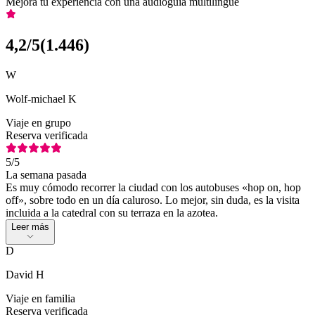
Mejora tu experiencia con una audioguía multilingüe
4,2
/5
(
1.446
)
W
Wolf-michael K
Viaje en grupo
Reserva verificada
5
/5
La semana pasada
Es muy cómodo recorrer la ciudad con los autobuses «hop on, hop
off», sobre todo en un día caluroso. Lo mejor, sin duda, es la visita
incluida a la catedral con su terraza en la azotea.
Leer más
D
David H
Viaje en familia
Reserva verificada