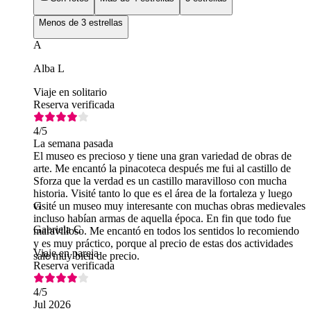
Menos de 3 estrellas
A
Alba L
Viaje en solitario
Reserva verificada
4
/5
La semana pasada
El museo es precioso y tiene una gran variedad de obras de
arte. Me encantó la pinacoteca después me fui al castillo de
Sforza que la verdad es un castillo maravilloso con mucha
historia. Visité tanto lo que es el área de la fortaleza y luego
visité un museo muy interesante con muchas obras medievales
G
incluso habían armas de aquella época. En fin que todo fue
Gabriela C
maravilloso. Me encantó en todos los sentidos lo recomiendo
y es muy práctico, porque al precio de estas dos actividades
Viaje en pareja
sale muy bien de precio.
Reserva verificada
4
/5
Jul 2026