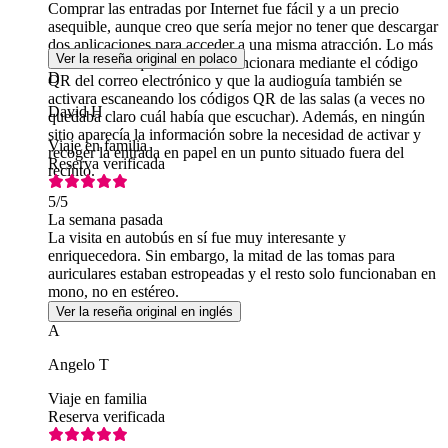
Comprar las entradas por Internet fue fácil y a un precio
asequible, aunque creo que sería mejor no tener que descargar
dos aplicaciones para acceder a una misma atracción. Lo más
Ver la reseña original en polaco
cómodo sería que la entrada funcionara mediante el código
D
QR del correo electrónico y que la audioguía también se
activara escaneando los códigos QR de las salas (a veces no
David H
quedaba claro cuál había que escuchar). Además, en ningún
sitio aparecía la información sobre la necesidad de activar y
Viaje en familia
recoger la entrada en papel en un punto situado fuera del
Reserva verificada
recinto.
5
/5
La semana pasada
La visita en autobús en sí fue muy interesante y
enriquecedora. Sin embargo, la mitad de las tomas para
auriculares estaban estropeadas y el resto solo funcionaban en
mono, no en estéreo.
Ver la reseña original en inglés
A
Angelo T
Viaje en familia
Reserva verificada