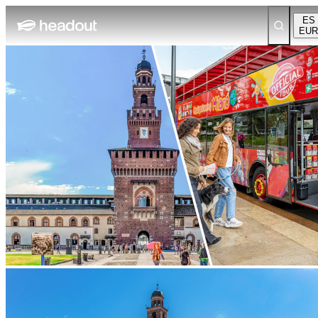
ES
EUR