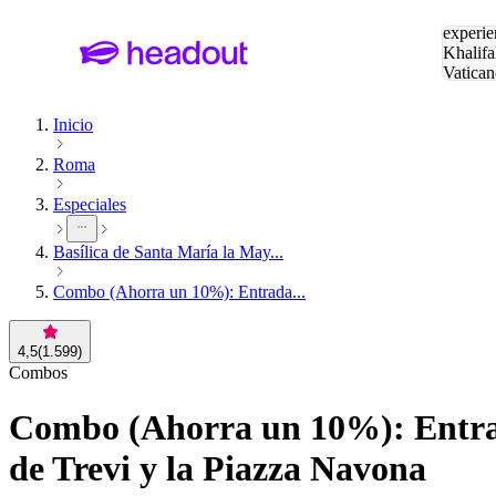
Buscar
experie
Khalifa
Vatican
Eiffel
Pa
Inicio
Roma
Especiales
Basílica de Santa María la May...
Combo (Ahorra un 10%): Entrada...
4,5
(
1.599
)
Combos
Combo (Ahorra un 10%): Entrad
de Trevi y la Piazza Navona