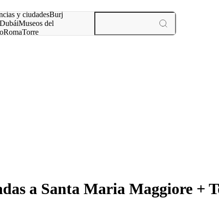
ncias y ciudades
Burj
Dubái
Museos del
o
Roma
Torre
rís
experiencias y ciudades
as a Santa Maria Maggiore + Tou