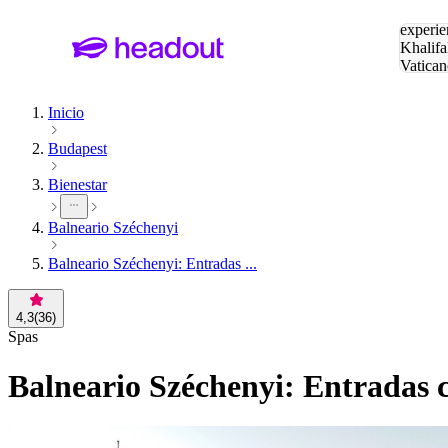
Buscar
experie
Khalifa
Vatican
Eiffel
Pa
Inicio
Budapest
Bienestar
Balneario Széchenyi
Balneario Széchenyi: Entradas ...
4,3
(
36
)
Spas
Balneario Széchenyi: Entradas c