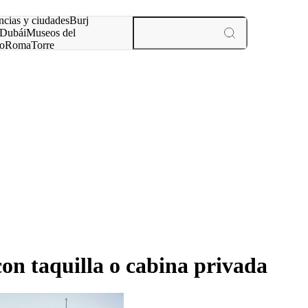
ncias y ciudades
Burj
Dubái
Museos del
o
Roma
Torre
rís
experiencias y ciudades
on taquilla o cabina privada