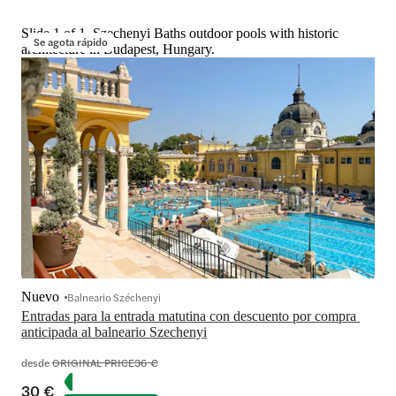
Slide 1 of 1, Szechenyi Baths outdoor pools with historic
Se agota rápido
architecture in Budapest, Hungary.
Nuevo
Balneario Széchenyi
Entradas para la entrada matutina con descuento por compra 
anticipada al balneario Szechenyi
desde
ORIGINAL PRICE
36 €
30 €