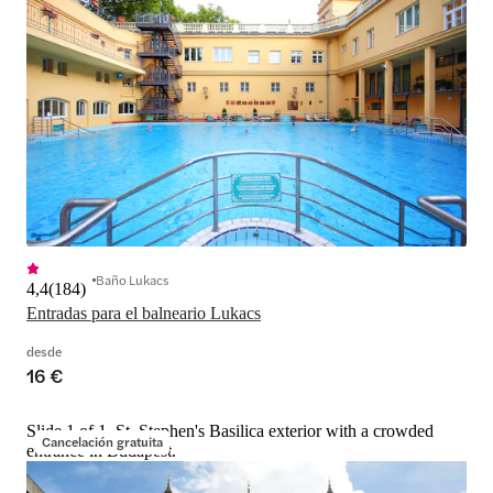
Baño Lukacs
4,4
(
184
)
Entradas para el balneario Lukacs
desde
16 €
Slide 1 of 1, St. Stephen's Basilica exterior with a crowded
Cancelación gratuita
entrance in Budapest.