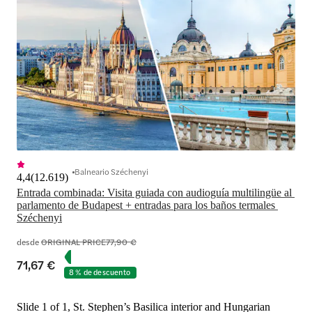
Balneario Széchenyi
4,4
(
12.619
)
Entrada combinada: Visita guiada con audioguía multilingüe al 
parlamento de Budapest + entradas para los baños termales 
Széchenyi
desde
ORIGINAL PRICE
77,90 €
71,67 €
8 % de descuento
Slide 1 of 1, St. Stephen’s Basilica interior and Hungarian