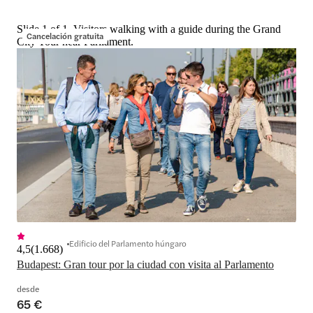
Slide 1 of 1, Visitors walking with a guide during the Grand
Cancelación gratuita
City Tour near Parliament.
Edificio del Parlamento húngaro
4,5
(
1.668
)
Budapest: Gran tour por la ciudad con visita al Parlamento
desde
65 €