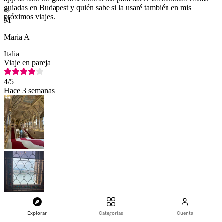
guiadas en Budapest y quién sabe si la usaré también en mis
próximos viajes.
M
Maria A
Italia
Viaje en pareja
4
/5
Hace 3 semanas
La comodidad de la visita, el acceso y las explicaciones concisas. El
Explorar
Categorías
Cuenta
acceso al punto de encuentro es realmente sencillo y la visita tiene la