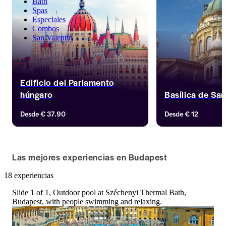
Bath
Spas
Especiales
Combos
San Valentín
Edificio del Parlamento
húngaro
Basílica de Sa
Visita el Parlamento húngaro 
Descubre la Basílic
Desde
€ 37.90
Desde
€ 12
neogótico de Budapest. Únete a 
en Budapest, la igl
nuestros tours guiados y descubre su 
Hungría. Explora su
historia. Reserva ofertas combinadas 
interiores con visita
para una experiencia completa en 
disfruta de una Ent
Las mejores experiencias en Budapest
Budapest.
18 experiencias
Slide 1 of 1, Outdoor pool at Széchenyi Thermal Bath,
Budapest, with people swimming and relaxing.