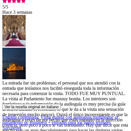
5
/5
Hace 3 semanas
La entrada fue sin problemas; el personal que nos atendió con la
entrada que teníamos nos facilitó enseguida toda la información
necesaria para comenzar la visita. TODO FUE MUY PUNTUAL.
La visita al Parlamento fue muuuuy bonita. Los interiores son
fantásticos y la información de la audioguía es muy precisa (la guía
Ver la reseña original en italiano
la activa durante el recorrido, lo que le da a la visita una sensación
de inmersión mucho mayor). Quizá el único inconveniente es que la
Entrada combinada: Visita guiada con audioguía multilingüe al
audioguía a veces da por hecho que estás mirando en la dirección
parlamento de Budapest + entradas para los baños termales
correcta, pero poco a poco te vas orientando. Hay que decir que esta
Széchenyi
app ha sido un gran descubrimiento para hacer las distintas visitas