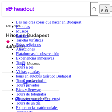
ES
EUR
Las mejores cosas que hacer en Budapest
ENTRADAS
Entradas
Museos
Hitos en Budapest
Parques
Tarjetas turísticas
Sitios religiosos
4,4
(
18.653
)
Atracciones
Plataformas de observación
Experiencias inmersivas
Tours
Museos
Tours a pie
Visitas guiadas
tours en autobús turístico Budapest
Parques
Tours por la ciudad
Tours privados
Bicis y Segway
Tours de fotografía
Tarjetas turísticas
Tours en puertos (Cruceros)
Tours de un día
Experiencias patrimoniales