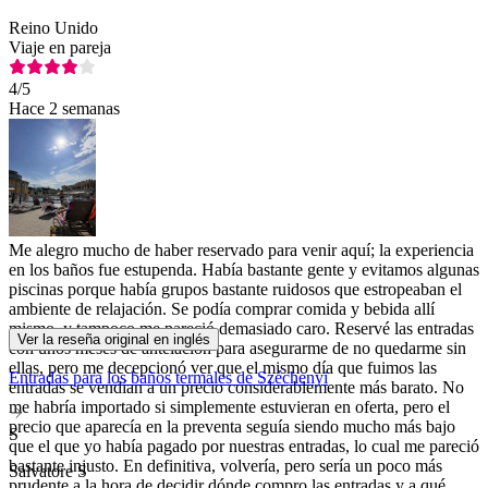
Reino Unido
Viaje en pareja
4
/5
Hace 2 semanas
Me alegro mucho de haber reservado para venir aquí; la experiencia
en los baños fue estupenda. Había bastante gente y evitamos algunas
piscinas porque había grupos bastante ruidosos que estropeaban el
ambiente de relajación. Se podía comprar comida y bebida allí
mismo, y tampoco me pareció demasiado caro. Reservé las entradas
Ver la reseña original en inglés
con unos meses de antelación para asegurarme de no quedarme sin
ellas, pero me decepcionó ver que el mismo día que fuimos las
Entradas para los baños termales de Széchenyi
entradas se vendían a un precio considerablemente más barato. No
me habría importado si simplemente estuvieran en oferta, pero el
precio que aparecía en la preventa seguía siendo mucho más bajo
S
que el que yo había pagado por nuestras entradas, lo cual me pareció
bastante injusto. En definitiva, volvería, pero sería un poco más
Salvatore S
prudente a la hora de decidir dónde compro las entradas y a qué