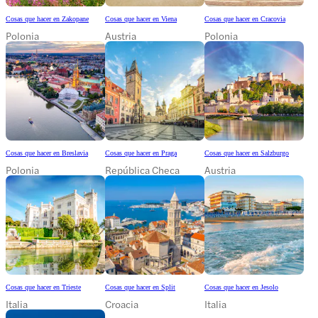
Cosas que hacer en Zakopane
Cosas que hacer en Viena
Cosas que hacer en Cracovia
Polonia
Austria
Polonia
Cosas que hacer en Breslavia
Cosas que hacer en Praga
Cosas que hacer en Salzburgo
Polonia
República Checa
Austria
Cosas que hacer en Trieste
Cosas que hacer en Split
Cosas que hacer en Jesolo
Italia
Croacia
Italia