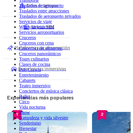
Transporte
Sitios religiosos
Traslados de aeropuerto
Traslados entre atracciones
Traslados de aeropuerto privados
Servicios de viaje
Atracciones
Wifi y tarjetas SIM
Servicios aeroportuarios
Cruceros
Cruceros con cena
Plataformas de observación
Cruceros con almuerzo
Cruceros panorámicos
Tours culinarios
Clases de cocina
Experiencias inmersivas
Pub Crawls
Entretenimiento
Cabarets
Teatro inmersivo
Conciertos de música clásica
Experiencias más populares
Ballet
Circo
Vida nocturna
Show
1
2
Naturaleza y vida silvestre
Senderismo
Bienestar