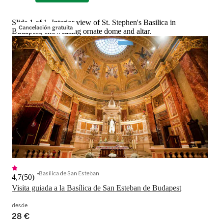
Slide 1 of 1, Interior view of St. Stephen's Basilica in
Cancelación gratuita
Budapest, showcasing ornate dome and altar.
Basílica de San Esteban
4,7
(
50
)
Visita guiada a la Basílica de San Esteban de Budapest
desde
28 €