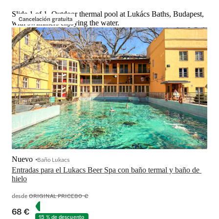
Slide 1 of 1, Outdoor thermal pool at Lukács Baths, Budapest,
Cancelación gratuita
with swimmers enjoying the water.
Nuevo
Baño Lukacs
Entradas para el Lukacs Beer Spa con baño termal y baño de 
hielo
desde
ORIGINAL PRICE
80 €
68 €
15 % de descuento