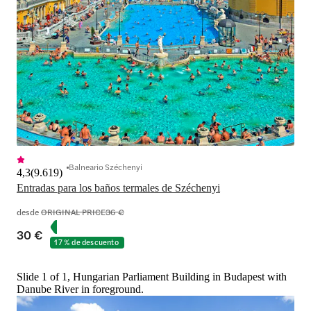
Balneario Széchenyi
4,3
(
9.619
)
Entradas para los baños termales de Széchenyi
desde
ORIGINAL PRICE
36 €
30 €
17 % de descuento
Slide 1 of 1, Hungarian Parliament Building in Budapest with
Danube River in foreground.