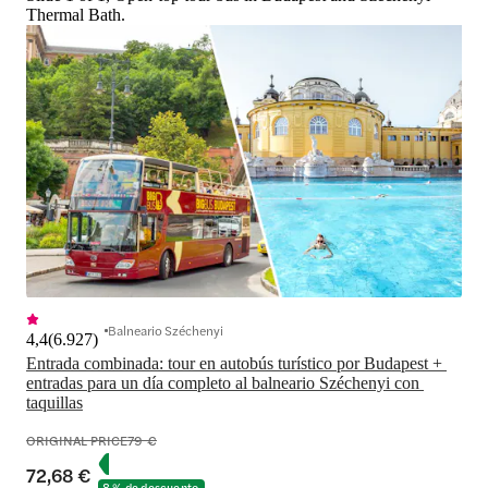
Thermal Bath.
Balneario Széchenyi
4,4
(
6.927
)
Entrada combinada: tour en autobús turístico por Budapest + 
entradas para un día completo al balneario Széchenyi con 
taquillas
ORIGINAL PRICE
79 €
72,68 €
8 % de descuento