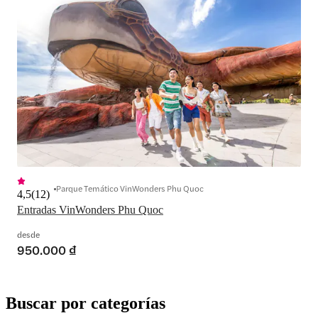
Parque Temático VinWonders Phu Quoc
4,5
(
12
)
Entradas VinWonders Phu Quoc
desde
950.000 ₫
Buscar por categorías