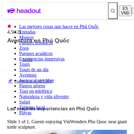
ES
VND
Las mejores cosas que hacer en Phú Quốc
4,5
(
12
Entradas
)
Museos
Aventura en Phú Quốc
Parques temáticos
Zoos
Parques acuáticos
Experiencias inmersivas
Todo
Tours
Tours de un día
Aventura
Juegos al aire libre
Juegos al aire libre
Paseos aéreos
Tour en teleférico
Naturaleza y vida silvestre
Safari
Las mejores experiencias en Phú Quốc
Turismo local
Playas
Slide 1 of 1, Guests enjoying VinWonders Phu Quoc near giant
turtle sculpture.