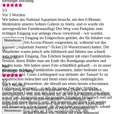
Bestätigte Buchung
5
/5
Vor 3 Wochen
Wir haben das National Aquarium besucht, um den 6-Monats-
Meilenstein unseres Sohnes Gideon zu feiern, und es wurde ein
unvergesslicher Familienausflug! Der Weg vom Parkplatz zum
richtigen Eingang war anfangs etwas verwirrend – wir wurden
zunächst zum Eingang im Erdgeschoss geleitet, der für Inhaber von
Weiterlesen
Kombi- oder All-Access-Pässen vorgesehen ist, während wir das
reguläre „Aquarium Journey“-Ticket (10 Wasserzonen) hatten. Die
A
Mitarbeiter waren jedoch sehr hilfsbereit und führten uns schnell
zum richtigen Eingang. Das Erlebnis beginnt mit einer Familienfoto-
Abdul M
Session, deren Bilder man am Ende des Rundgangs ansehen und
kaufen kann. Wir haben unser Foto schließlich gekauft – es ist unser
Paar
allererstes richtiges Familienfoto zusammen, daher bedeutet es uns
Bestätigte Buchung
besonders viel. Unser Lieblingsteil war definitiv der Tunnel! Er ist
wunderschön beleuchtet und bietet einen klaren, eindringlichen
5
/5
Blick auf die Wassertiere, die überall um einen herum schwimmen.
Vor 2 Wochen
Gideon war fasziniert – er gab die ganze Zeit über fröhliche,
Unser Besuch im National Aquarium Abu Dhabi war wirklich
quietschende Laute von sich und war sichtlich begeistert von allem,
unvergesslich! Von dem Moment an, als wir das Aquarium betraten,
was er sah. Insgesamt war die gesamte Attraktion fantastisch und auf
waren wir von den atemberaubenden Ausstellungen, der
jeden Fall einen Besuch wert. Wir kommen auf jeden Fall wieder
unglaublichen Unterwasserwelt und der magischen Atmosphäre
und freuen uns schon darauf, die Bootsfahrt auszuprobieren, sobald
begeistert. In jedem Bereich gab es etwas Einzigartiges zu
Weiterlesen
Gideon alt genug dafür ist. Eine wundervolle Art, den
entdecken, was das Erlebnis von Anfang bis Ende spannend