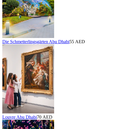
Die Schmetterlingsgärten Abu Dhabi
55 AED
Louvre Abu Dhabi
70 AED