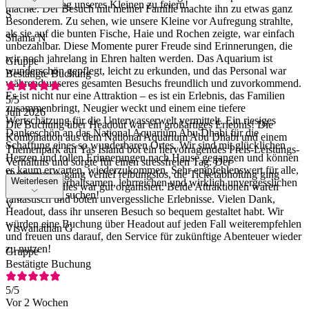
Halbgeburtstag unseres Kleinen zu feiern!
machte. Der Besuch mit meiner Familie machte ihn zu etwas ganz
S
Besonderem. Zu sehen, wie unsere Kleine vor Aufregung strahlte,
als sie auf die bunten Fische, Haie und Rochen zeigte, war einfach
Shama N
unbezahlbar. Diese Momente purer Freude sind Erinnerungen, die
wir noch jahrelang in Ehren halten werden. Das Aquarium ist
Gruppe
wunderschön gepflegt, leicht zu erkunden, und das Personal war
Bestätigte Buchung
während unseres gesamten Besuchs freundlich und zuvorkommend.
Es ist nicht nur eine Attraktion – es ist ein Erlebnis, das Familien
5
/5
zusammenbringt, Neugier weckt und einem eine tiefere
Juli 2026
Wertschätzung für die Unterwasserwelt vermittelt. Ein riesiges
Die Buchung über Headout war ein großartiges Erlebnis! Die
Dankeschön an das National Aquarium Abu Dhabi für die
Kombination aus dem National Aquarium Abu Dhabi und einem
Schaffung eines so wunderbaren Ortes. Wir sind mit glücklichen
Themenpark auf Yas Island bot ein hervorragendes Preis-Leistungs-
Herzen und tollen Erinnerungen nach Hause gegangen und können
Verhältnis und sorgte für einen stressfreien Tag. Der
es kaum erwarten, wiederzukommen. Sehr empfehlenswert für alle,
Buchungsvorgang verlief reibungslos, die Ticketabholung ging
Weiterlesen
die einen unterhaltsamen, lehrreichen und wirklich unvergesslichen
schnell und alles war gut organisiert. Beide Attraktionen waren
Tagesausflug suchen!
fantastisch und boten unvergessliche Erlebnisse. Vielen Dank,
V
Headout, dass ihr unseren Besuch so bequem gestaltet habt. Wir
würden eine Buchung über Headout auf jeden Fall weiterempfehlen
Viswanathan G
und freuen uns darauf, den Service für zukünftige Abenteuer wieder
zu nutzen!
Gruppe
Bestätigte Buchung
5
/5
Vor 2 Wochen