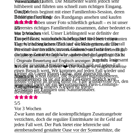
Wasserzonen) hatten. Die Mitarbeiter waren jedoch sehr
Viswanathan G
hilfsbereit und führten uns schnell zum richtigen Eingang.
Gruppe
Das Erlebnis beginnt mit einer Familienfoto-Session, deren
Bestätigte Buchung
Bilder man am Ende des Rundgangs ansehen und kaufen
kann. Wir haben unser Foto schließlich gekauft – es ist unser
allererstes richtiges Familienfoto zusammen, daher bedeutet es
5
/5
uns besonders viel. Unser Lieblingsteil war definitiv der
Vor 2 Wochen
Tunnel! Er ist wunderschön beleuchtet und bietet einen
Ein perfektes, naturnahes Ausflugsziel für einen entspannten
klaren, eindringlichen Blick auf die Wassertiere, die überall
Tag. Wir haben unsere Zeit hier wirklich genossen. Das
um einen herum schwimmen. Gideon war fasziniert – er gab
Personal war herzlich, zuvorkommend und sehr freundlich,
die ganze Zeit über fröhliche, quietschende Laute von sich
und die gesamte Anlage war sauber und gut gepflegt. Es ist
und war sichtlich begeistert von allem, was er sah. Insgesamt
einer der besten Orte, um mit Kindern hinzugehen – sie
Originale Bewertung auf Englisch anzeigen
war die gesamte Attraktion fantastisch und auf jeden Fall
werden es absolut lieben! ❤️ Die Anlage ist vergleichsweise
N
einen Besuch wert. Wir kommen auf jeden Fall wieder und
kleiner als Green Planet Dubai, aber angesichts des
freuen uns schon darauf, die Bootsfahrt auszuprobieren,
Nandini K
Eintrittspreises ist sie auf jeden Fall einen Besuch wert.
sobald Gideon alt genug dafür ist. Eine wundervolle Art, den
Insgesamt bietet sie ein hervorragendes Preis-Leistungs-
Halbgeburtstag unseres Kleinen zu feiern!
Alleinreisend
Verhältnis für Familien und Naturliebhaber.
Bestätigte Buchung
5
/5
Vor 3 Wochen
Zwar kann man auf die kostenpflichtigen Zusatzangebote
verzichten, doch die reguläre Eintrittskarte ist ihr Geld auf
jeden Fall wert. Der Park bietet eine lehrreiche und
atemberaubend gestaltete Oase vor der Sommerhitze, die