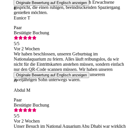
sowohl Familien mit Kleinkindern als auch Erwachsene
Originale Bewertung auf Englisch anzeigen
anspricht, die einen ruhigen, beeindruckenden Spaziergang
E
genießen möchten.
Eunice T
Paar
Bestätigte Buchung
5
/5
Vor 2 Wochen
Wir haben beschlossen, unseren Geburtstag im
Nationalaquarium zu feiern. Alles läuft reibungslos, da wir
nicht für die Eintrittskarten anstehen müssen, sondern einfach
nur den QR-Code scannen müssen. Wir haben unseren
stressfreien Tag sehr genossen, da wir mit unserem
Originale Bewertung auf Englisch anzeigen
zweijährigen Sohn unterwegs waren.
A
Abdul M
Paar
Bestätigte Buchung
5
/5
Vor 2 Wochen
Unser Besuch im National Aquarium Abu Dhabi war wirklich