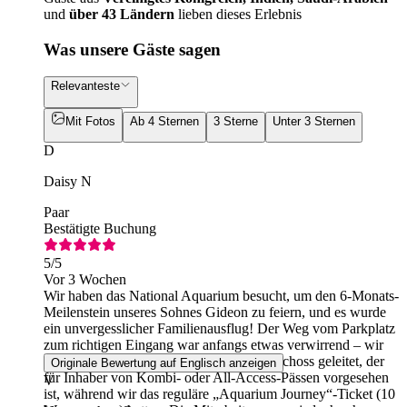
und
über 43 Ländern
lieben dieses Erlebnis
Was unsere Gäste sagen
Relevanteste
Mit Fotos
Ab 4 Sternen
3 Sterne
Unter 3 Sternen
D
Daisy N
Paar
Bestätigte Buchung
5
/5
Vor 3 Wochen
Wir haben das National Aquarium besucht, um den 6-Monats-
Meilenstein unseres Sohnes Gideon zu feiern, und es wurde
ein unvergesslicher Familienausflug! Der Weg vom Parkplatz
zum richtigen Eingang war anfangs etwas verwirrend – wir
wurden zunächst zum Eingang im Erdgeschoss geleitet, der
Originale Bewertung auf Englisch anzeigen
für Inhaber von Kombi- oder All-Access-Pässen vorgesehen
V
ist, während wir das reguläre „Aquarium Journey“-Ticket (10