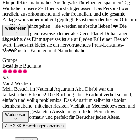
Ein perfektes, naturnahes Ausflugsziel für einen entspannten Tag.
Wir haben unsere Zeit hier wirklich genossen. Das Personal war
herzlich, zuvorkommend und sehr freundlich, und die gesamte
Anlage war sauber und gut gepflegt. Es ist einer der besten Orte, um
mit Kindern hinzugehen – sie werden es absolut lieben! ❤️ Die
Weiterlesen
Anlage ist vergleichsweise kleiner als Green Planet Dubai, aber
O
angesichts des Eintrittspreises ist sie auf jeden Fall einen Besuch
wert. Insgesamt bietet sie ein hervorragendes Preis-Leistungs-
Omer S
Verhältnis für Familien und Naturliebhaber.
Gruppe
Bestätigte Buchung
5
/5
Vor 2 Wochen
Mein Besuch im National Aquarium Abu Dhabi war ein
fantastisches Erlebnis! Die Buchung über Headout verlief schnell,
einfach und völlig problemlos. Das Aquarium selbst ist absolut
atemberaubend, mit einer riesigen Vielfalt an Meereslebewesen und
wunderschön gestalteten Ausstellungen. Jeder Bereich war
Weiterlesen
spannend, informativ und perfekt für Besucher jeden Alters.
Alle 2.8K Bewertungen anzeigen