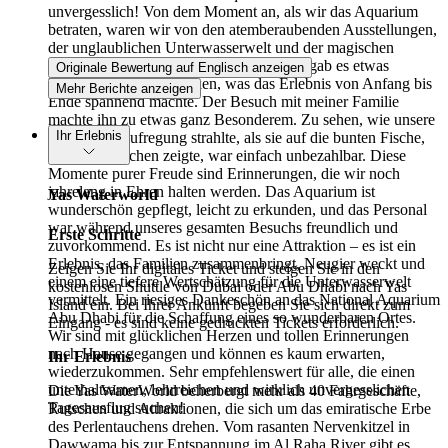
unvergesslich! Von dem Moment an, als wir das Aquarium
betraten, waren wir von den atemberaubenden Ausstellungen,
der unglaublichen Unterwasserwelt und der magischen
Atmosphäre begeistert. In jedem Bereich gab es etwas
Originale Bewertung auf Englisch anzeigen
Einzigartiges zu entdecken, was das Erlebnis von Anfang bis
Mehr Berichte anzeigen
Ende spannend machte. Der Besuch mit meiner Familie
machte ihn zu etwas ganz Besonderem. Zu sehen, wie unsere
Ihr Erlebnis
Kleine vor Aufregung strahlte, als sie auf die bunten Fische,
Haie und Rochen zeigte, war einfach unbezahlbar. Diese
Momente purer Freude sind Erinnerungen, die wir noch
jahrelang in Ehren halten werden. Das Aquarium ist
Yas Waterworld
wunderschön gepflegt, leicht zu erkunden, und das Personal
war während unseres gesamten Besuchs freundlich und
Erste Schritte
zuvorkommend. Es ist nicht nur eine Attraktion – es ist ein
Erlebnis, das Familien zusammenbringt, Neugier weckt und
Zeigen Sie Ihr digitales Ticket und steigen Sie in den
einem eine tiefere Wertschätzung für die Unterwasserwelt
kostenlosen Shuttle von Dubai oder Abu Dhabi nach Yas
vermittelt. Ein riesiges Dankeschön an das National Aquarium
Island ein. Bei Ihrer Ankunft begeben Sie sich direkt zum
Abu Dhabi für die Schaffung eines so wunderbaren Ortes.
Eingang - es sind keine gedruckten Tickets erforderlich.
Wir sind mit glücklichen Herzen und tollen Erinnerungen
nach Hause gegangen und können es kaum erwarten,
Ihr Erlebnis
wiederzukommen. Sehr empfehlenswert für alle, die einen
unterhaltsamen, lehrreichen und wirklich unvergesslichen
Die Yas WaterWorld beherbergt mehr als 40 Fahrgeschäfte,
Tagesausflug suchen!
Rutschen und Attraktionen, die sich um das emiratische Erbe
des Perlentauchens drehen. Vom rasanten Nervenkitzel in
Dawwama bis zur Entspannung im Al Raha River gibt es