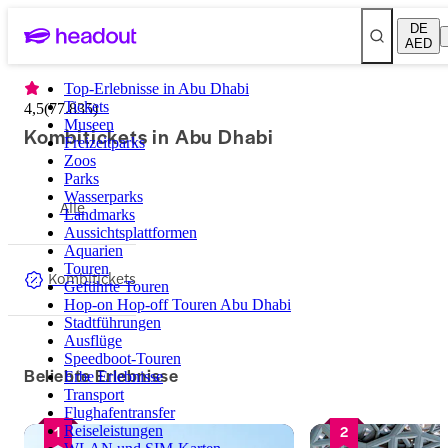
DE
AED
Top-Erlebnisse in Abu Dhabi
Tickets
4,5
(
77.835
)
Museen
Kombitickets in Abu Dhabi
Freizeitparks
Zoos
Parks
Wasserparks
Alle
Landmarks
Aussichtsplattformen
Aquarien
Touren
Kombitickets
Geführte Touren
Hop-on Hop-off Touren Abu Dhabi
Stadtführungen
Ausflüge
Speedboot-Touren
Beliebte Erlebnisse
Erbe Erlebnisse
Transport
Flughafentransfer
1
2
Reiseleistungen