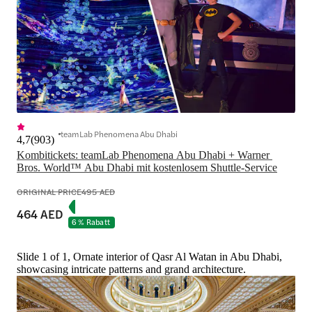
teamLab Phenomena Abu Dhabi
4,7
(
903
)
Kombitickets: teamLab Phenomena Abu Dhabi + Warner 
Bros. World™ Abu Dhabi mit kostenlosem Shuttle-Service
ORIGINAL PRICE
495 AED
464 AED
6 % Rabatt
Slide 1 of 1, Ornate interior of Qasr Al Watan in Abu Dhabi,
showcasing intricate patterns and grand architecture.