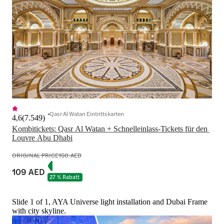
Qasr Al Watan Eintrittskarten
4,6
(
7.549
)
Kombitickets: Qasr Al Watan + Schnelleinlass-Tickets für den 
Louvre Abu Dhabi
ORIGINAL PRICE
150 AED
109 AED
27 % Rabatt
Slide 1 of 1, AYA Universe light installation and Dubai Frame
with city skyline.