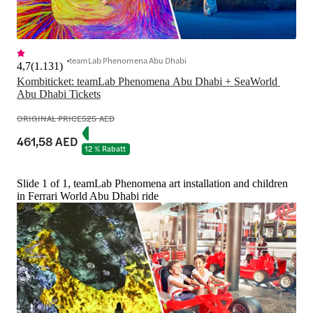
teamLab Phenomena Abu Dhabi
4,7
(
1.131
)
Kombiticket: teamLab Phenomena Abu Dhabi + SeaWorld 
Abu Dhabi Tickets
ORIGINAL PRICE
525 AED
461,58 AED
12 % Rabatt
Slide 1 of 1, teamLab Phenomena art installation and children
in Ferrari World Abu Dhabi ride