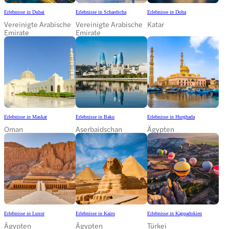
Erlebnisse in Dubai
Erlebnisse in Schardscha
Erlebnisse in Doha
Vereinigte Arabische
Vereinigte Arabische
Katar
Emirate
Emirate
Erlebnisse in Maskat
Erlebnisse in Baku
Erlebnisse in Hurghada
Oman
Aserbaidschan
Ägypten
Erlebnisse in Luxor
Erlebnisse in Kairo
Erlebnisse in Kappadokien
Ägypten
Ägypten
Türkei