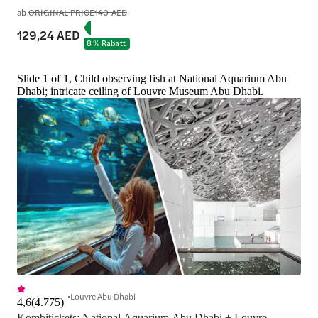
ab
ORIGINAL PRICE
140 AED
129,24 AED
8 % Rabatt
Slide 1 of 1, Child observing fish at National Aquarium Abu
Dhabi; intricate ceiling of Louvre Museum Abu Dhabi.
Louvre Abu Dhabi
4,6
(
4.775
)
Kombitickets: National Aquarium Abu Dhabi + Louvre-