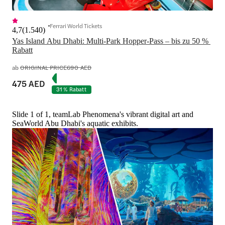
Ferrari World Tickets
4,7
(
1.540
)
Yas Island Abu Dhabi: Multi-Park Hopper-Pass – bis zu 50 % 
Rabatt
ab
ORIGINAL PRICE
690 AED
475 AED
31 % Rabatt
Slide 1 of 1, teamLab Phenomena's vibrant digital art and
SeaWorld Abu Dhabi's aquatic exhibits.