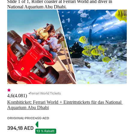
Slide 1 of 1, Roller coaster at Ferrari World and diver in
National Aquarium Abu Dhabi.
Ferrari World Tickets
4,6
(
4.081
)
Kombiticket: Ferrari World + Eintrittstickets für das National 
Aquarium Abu Dhabi
ORIGINAL PRICE
455 AED
394,18 AED
13 % Rabatt