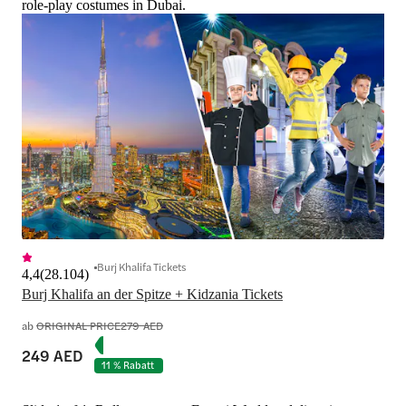
role-play costumes in Dubai.
Burj Khalifa Tickets
4,4
(
28.104
)
Burj Khalifa an der Spitze + Kidzania Tickets
ab
ORIGINAL PRICE
279 AED
249 AED
11 % Rabatt