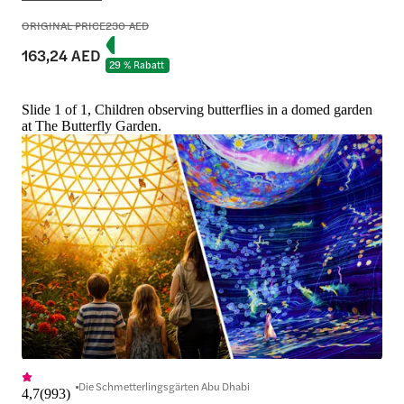
ORIGINAL PRICE
230 AED
163,24 AED
29 % Rabatt
Slide 1 of 1, Children observing butterflies in a domed garden
at The Butterfly Garden.
Die Schmetterlingsgärten Abu Dhabi
4,7
(
993
)