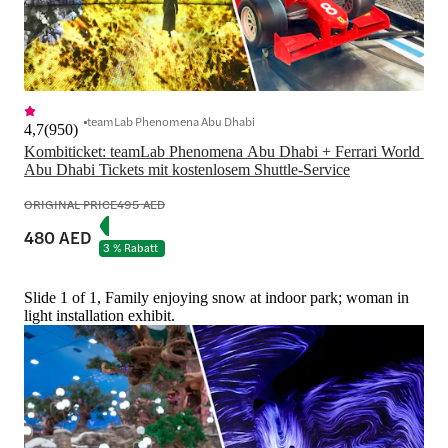
teamLab Phenomena Abu Dhabi
4,7
(
950
)
Kombiticket: teamLab Phenomena Abu Dhabi + Ferrari World 
ORIGINAL PRICE
495 AED
480 AED
3 % Rabatt
Slide 1 of 1, Family enjoying snow at indoor park; woman in
light installation exhibit.