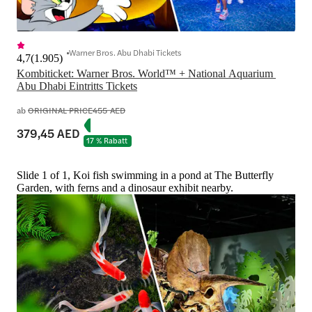
Warner Bros. Abu Dhabi Tickets
4,7
(
1.905
)
Kombiticket: Warner Bros. World™ + National Aquarium 
Abu Dhabi Eintritts Tickets
ab
ORIGINAL PRICE
455 AED
379,45 AED
17 % Rabatt
Slide 1 of 1, Koi fish swimming in a pond at The Butterfly
Garden, with ferns and a dinosaur exhibit nearby.