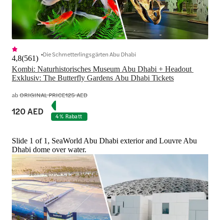
Die Schmetterlingsgärten Abu Dhabi
4,8
(
561
)
Kombi: Naturhistorisches Museum Abu Dhabi + Headout 
Exklusiv: The Butterfly Gardens Abu Dhabi Tickets
ab
ORIGINAL PRICE
125 AED
120 AED
4 % Rabatt
Slide 1 of 1, SeaWorld Abu Dhabi exterior and Louvre Abu
Dhabi dome over water.