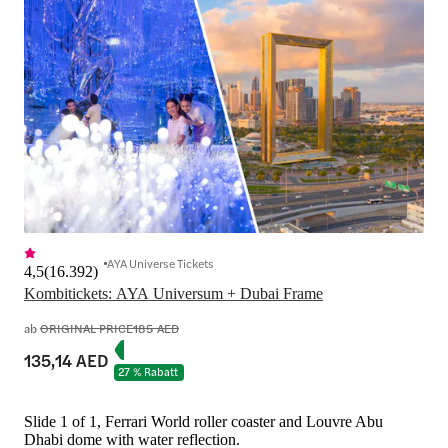
AYA Universe Tickets
4,5
(
16.392
)
Kombitickets: AYA Universum + Dubai Frame
ab
ORIGINAL PRICE
185 AED
135,14 AED
27 % Rabatt
Slide 1 of 1, Ferrari World roller coaster and Louvre Abu
Dhabi dome with water reflection.