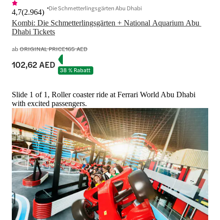
Die Schmetterlingsgärten Abu Dhabi
4,7
(
2.964
)
Kombi: Die Schmetterlingsgärten + National Aquarium Abu 
Dhabi Tickets
ab
ORIGINAL PRICE
165 AED
102,62 AED
38 % Rabatt
Slide 1 of 1, Roller coaster ride at Ferrari World Abu Dhabi
with excited passengers.