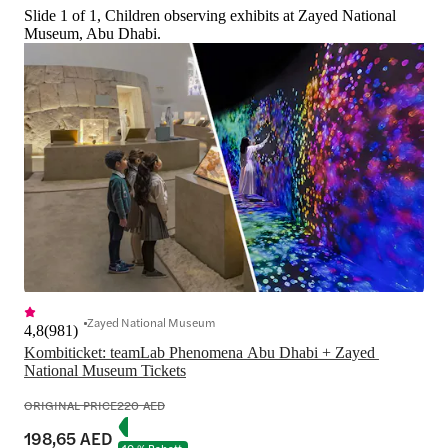
Slide 1 of 1, Children observing exhibits at Zayed National
Museum, Abu Dhabi.
Zayed National Museum
4,8
(
981
)
Kombiticket: teamLab Phenomena Abu Dhabi + Zayed 
National Museum Tickets
ORIGINAL PRICE
220 AED
198,65 AED