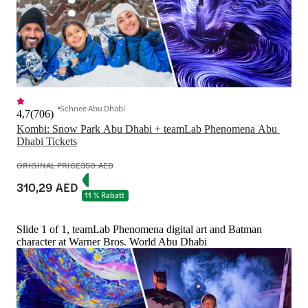
Schnee Abu Dhabi
4,7
(
706
)
Kombi: Snow Park Abu Dhabi + teamLab Phenomena Abu 
Dhabi Tickets
ORIGINAL PRICE
350 AED
310,29 AED
11 % Rabatt
Slide 1 of 1, teamLab Phenomena digital art and Batman
character at Warner Bros. World Abu Dhabi