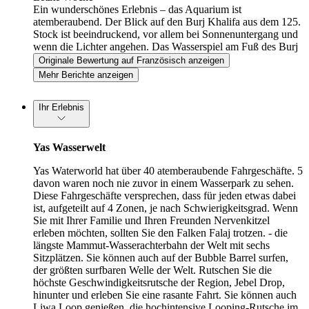
Ein wunderschönes Erlebnis – das Aquarium ist
atemberaubend. Der Blick auf den Burj Khalifa aus dem 125.
Stock ist beeindruckend, vor allem bei Sonnenuntergang und
wenn die Lichter angehen. Das Wasserspiel am Fuß des Burj
Khalifa zu sehen, ist einfach unglaublich.
Originale Bewertung auf Französisch anzeigen
Mehr Berichte anzeigen
Ihr Erlebnis
Yas Wasserwelt
Yas Waterworld hat über 40 atemberaubende Fahrgeschäfte. 5
davon waren noch nie zuvor in einem Wasserpark zu sehen.
Diese Fahrgeschäfte versprechen, dass für jeden etwas dabei
ist, aufgeteilt auf 4 Zonen, je nach Schwierigkeitsgrad. Wenn
Sie mit Ihrer Familie und Ihren Freunden Nervenkitzel
erleben möchten, sollten Sie den Falken Falaj trotzen. - die
längste Mammut-Wasserachterbahn der Welt mit sechs
Sitzplätzen. Sie können auch auf der Bubble Barrel surfen,
der größten surfbaren Welle der Welt. Rutschen Sie die
höchste Geschwindigkeitsrutsche der Region, Jebel Drop,
hinunter und erleben Sie eine rasante Fahrt. Sie können auch
Liwa Loop genießen, die hochintensive Looping-Rutsche im