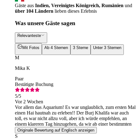
Gäste aus
Indien, Vereinigtes Königreich, Rumänien
und
über 104 Ländern
lieben dieses Erlebnis
Was unsere Gäste sagen
Relevanteste
Mit Fotos
Ab 4 Sternen
3 Sterne
Unter 3 Sternen
M
Mika K
Paar
Bestätigte Buchung
5
/5
Vor 2 Wochen
Vor allem das Aquarium! Es war unglaublich, zum ersten Mal
einen Hai hautnah zu erleben!! Der Burj Khalifa war auch
toll, es war nicht allzu voll, aber ich würde empfehlen, an
einem klareren Tag hinzugehen, da wir ab einer bestimmten
Stelle nichts mehr sehen konnten!
Originale Bewertung auf Englisch anzeigen
S