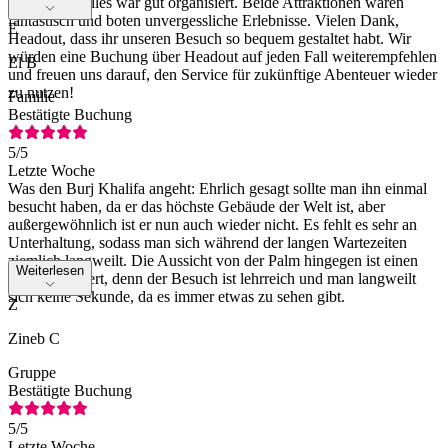
schnell und alles war gut organisiert. Beide Attraktionen waren
fantastisch und boten unvergessliche Erlebnisse. Vielen Dank,
E
Headout, dass ihr unseren Besuch so bequem gestaltet habt. Wir
würden eine Buchung über Headout auf jeden Fall weiterempfehlen
El B
und freuen uns darauf, den Service für zukünftige Abenteuer wieder
zu nutzen!
Familie
Bestätigte Buchung
5
/5
Letzte Woche
Was den Burj Khalifa angeht: Ehrlich gesagt sollte man ihn einmal
besucht haben, da er das höchste Gebäude der Welt ist, aber
außergewöhnlich ist er nun auch wieder nicht. Es fehlt es sehr an
Unterhaltung, sodass man sich während der langen Wartezeiten
ziemlich langweilt. Die Aussicht von der Palm hingegen ist einen
Weiterlesen
Abstecher wert, denn der Besuch ist lehrreich und man langweilt
sich keine Sekunde, da es immer etwas zu sehen gibt.
Z
Zineb C
Gruppe
Bestätigte Buchung
5
/5
Letzte Woche