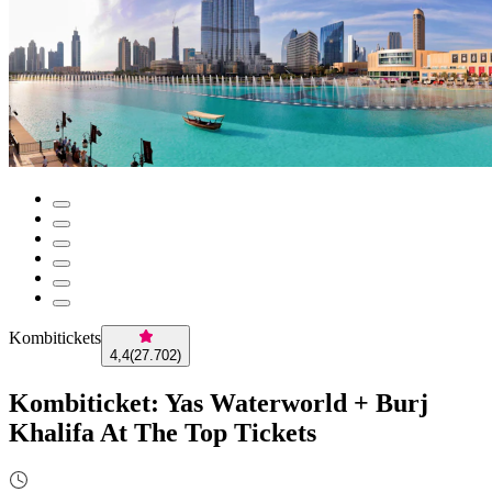
Kombitickets
4,4
(
27.702
)
Kombiticket: Yas Waterworld + Burj
Khalifa At The Top Tickets