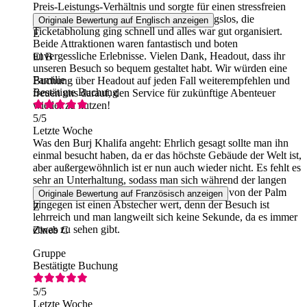
Preis-Leistungs-Verhältnis und sorgte für einen stressfreien
Tag. Der Buchungsvorgang verlief reibungslos, die
Originale Bewertung auf Englisch anzeigen
Ticketabholung ging schnell und alles war gut organisiert.
E
Beide Attraktionen waren fantastisch und boten
unvergessliche Erlebnisse. Vielen Dank, Headout, dass ihr
El B
unseren Besuch so bequem gestaltet habt. Wir würden eine
Familie
Buchung über Headout auf jeden Fall weiterempfehlen und
Bestätigte Buchung
freuen uns darauf, den Service für zukünftige Abenteuer
wieder zu nutzen!
5
/5
Letzte Woche
Was den Burj Khalifa angeht: Ehrlich gesagt sollte man ihn
einmal besucht haben, da er das höchste Gebäude der Welt ist,
aber außergewöhnlich ist er nun auch wieder nicht. Es fehlt es
sehr an Unterhaltung, sodass man sich während der langen
Wartezeiten ziemlich langweilt. Die Aussicht von der Palm
Originale Bewertung auf Französisch anzeigen
hingegen ist einen Abstecher wert, denn der Besuch ist
Z
lehrreich und man langweilt sich keine Sekunde, da es immer
etwas zu sehen gibt.
Zineb C
Gruppe
Bestätigte Buchung
5
/5
Letzte Woche