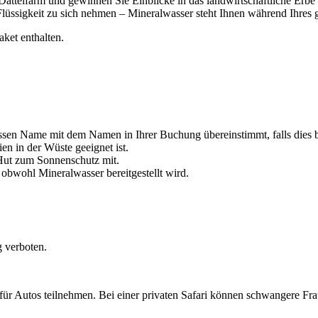
Dattelfarm und gewinnen Sie Einblicke in das landwirtschaftliche Erbe
Flüssigkeit zu sich nehmen – Mineralwasser steht Ihnen während Ihres 
ket enthalten.
dessen Name mit dem Namen in Ihrer Buchung übereinstimmt, falls dies 
en in der Wüste geeignet ist.
Hut zum Sonnenschutz mit.
obwohl Mineralwasser bereitgestellt wird.
 verboten.
für Autos teilnehmen. Bei einer privaten Safari können schwangere Fr