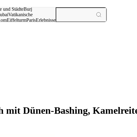
e und Städte
Burj
ubai
Vatikanische
Rom
Eiffelturm
Paris
Erlebnisse
te
h mit Dünen-Bashing, Kamelreit