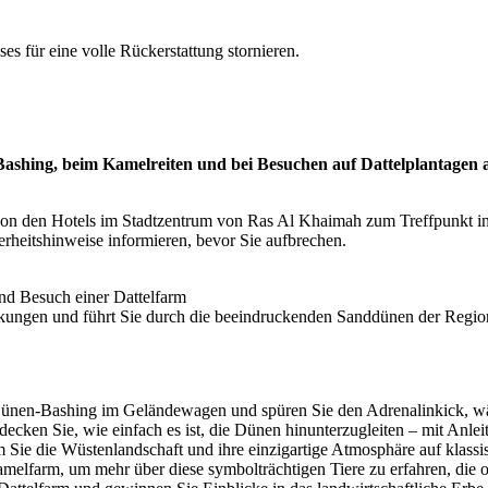
es für eine volle Rückerstattung stornieren.
ashing, beim Kamelreiten und bei Besuchen auf Dattelplantagen a
on den Hotels im Stadtzentrum von Ras Al Khaimah zum Treffpunkt in 
herheitshinweise informieren, bevor Sie aufbrechen.
nd Besuch einer Dattelfarm
ckungen und führt Sie durch die beeindruckenden Sanddünen der Region
ünen-Bashing im Geländewagen und spüren Sie den Adrenalinkick, wäh
cken Sie, wie einfach es ist, die Dünen hinunterzugleiten – mit Anlei
 Sie die Wüstenlandschaft und ihre einzigartige Atmosphäre auf klass
elfarm, um mehr über diese symbolträchtigen Tiere zu erfahren, die o