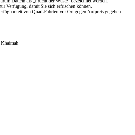
warum Datteln als „Frucht der Wüste“ bezeichnet werden.
ur Verfügung, damit Sie sich erfrischen können.
erfügbarkeit von Quad-Fahrten vor Ort gegen Aufpreis gegeben.
l Khaimah