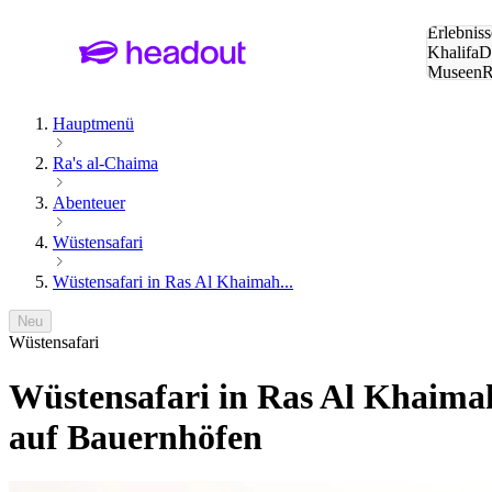
Suche:
Erlebniss
Khalifa
D
Museen
und Städ
Hauptmenü
Ra's al-Chaima
Abenteuer
Wüstensafari
Wüstensafari in Ras Al Khaimah...
Neu
Wüstensafari
Wüstensafari in Ras Al Khaima
auf Bauernhöfen