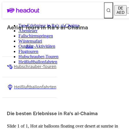
DE
AED
Aerial Tours in Ra's al-Chaima
Top-Erlebnisse in Ra's al-Chaima
Abenteuer
Fallschirmspringen
Wüstensafari
Alle
Outdoor-Aktivitäten
Flugtouren
Hubschrauber-Touren
Heißluftballonfahrten
Hubschrauber-Touren
Heißluftballonfahrten
Die besten Erlebnisse in Ra's al-Chaima
Slide 1 of 1, Hot air balloons floating over desert at sunrise in