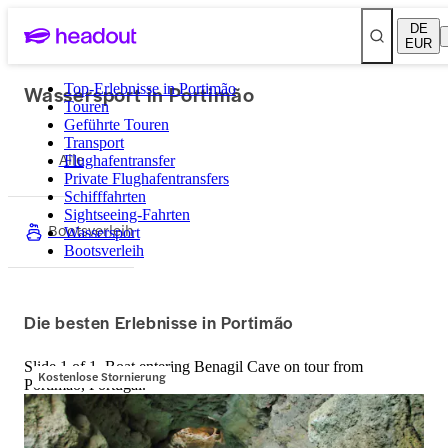
DE
EUR
Wassersport in Portimão
Top-Erlebnisse in Portimão
Touren
Geführte Touren
Transport
Alle
Flughafentransfer
Private Flughafentransfers
Schifffahrten
Sightseeing-Fahrten
Bootsverleih
Wassersport
Bootsverleih
Die besten Erlebnisse in Portimão
Slide 1 of 1, Boat entering Benagil Cave on tour from
Kostenlose Stornierung
Portimao, Portugal.