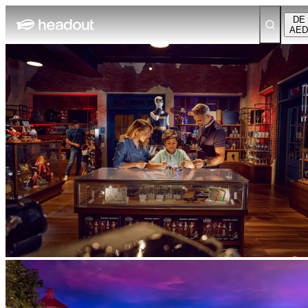
DE
AED