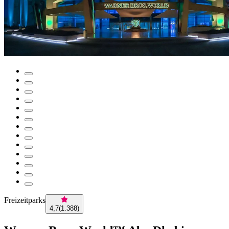
Freizeitparks
4,7
(
1.388
)