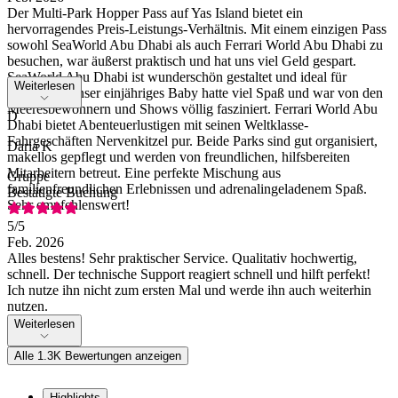
Der Multi-Park Hopper Pass auf Yas Island bietet ein
hervorragendes Preis-Leistungs-Verhältnis. Mit einem einzigen Pass
sowohl SeaWorld Abu Dhabi als auch Ferrari World Abu Dhabi zu
besuchen, war äußerst praktisch und hat uns viel Geld gespart.
SeaWorld Abu Dhabi ist wunderschön gestaltet und ideal für
Weiterlesen
Familien – unser einjähriges Baby hatte viel Spaß und war von den
Meeresbewohnern und Shows völlig fasziniert. Ferrari World Abu
D
Dhabi bietet Abenteuerlustigen mit seinen Weltklasse-
Fahrgeschäften Nervenkitzel pur. Beide Parks sind gut organisiert,
Daria K
makellos gepflegt und werden von freundlichen, hilfsbereiten
Mitarbeitern betreut. Eine perfekte Mischung aus
Gruppe
familienfreundlichen Erlebnissen und adrenalingeladenem Spaß.
Bestätigte Buchung
Sehr empfehlenswert!
5
/5
Feb. 2026
Alles bestens! Sehr praktischer Service. Qualitativ hochwertig,
schnell. Der technische Support reagiert schnell und hilft perfekt!
Ich nutze ihn nicht zum ersten Mal und werde ihn auch weiterhin
nutzen.
Weiterlesen
Alle 1.3K Bewertungen anzeigen
Highlights