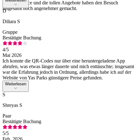
Weiterlesen
Kundenservice und die tollen Angebote haben den Besuch
insgesamt noch angenehmer gemacht.
D
Diliara S
Gruppe
Bestätigte Buchung
4
/5
Mai 2026
Ich konnte die QR-Codes nur über eine heruntergeladene App
abrufen, was etwas länger dauerte und mich enttäuschte; insgesamt
war die Erfahrung jedoch in Ordnung, allerdings habe ich auf der
Website von Yas Parks günstigere Preise gefunden.
Weiterlesen
S
Shreyas S
Paar
Bestätigte Buchung
5
/5
Feb. 2026