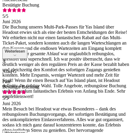
Bestätigte Buchung
5
/5
Juni 2026
Die Buchung unseres Multi-Park-Passes für Yas Island über
Headout erwies sich als eine der besten Entscheidungen der Reise!
Wir erhielten nicht nur einen fantastischen Rabatt auf das Multi-
Ticket-Paket, sondern konnten auch die langen Warteschlangen an
den Kassen und die endlosen Wartezeiten am Eingang komplett
Weiterlesen
umgehen. Der gesamte Ablauf war unglaublich reibungslos,
stressfrei und superschnell. Ich war positiv überrascht, dass wir
A
deutlich weniger als den regulären Preis an der Kasse bezahlt haben
und gleichzeitig den Komfort des sofortigen Zugangs genießen
Afaq G
konnten. Mehr Ersparnis, weniger Wartezeit und mehr Zeit für
Spaß! Wenn ihr einen Besuch auf Yas Island plant, ist Headout
Paar
definitiv die richtige Wahl. Tolle Angebote, reibungslose Buchung
Bestätigte Buchung
und ein rundum fantastisches Erlebnis von Anfang bis Ende. Sehr
empfehlenswert!
5
/5
Juni 2026
Mein Besuch bei Headout war etwas Besonderes – dank des
reibungslosen Buchungsvorgangs, der sofortigen Bestätigung und
des unkomplizierten Einlassverfahrens. Alles war gut organisiert,
sodass ich mich ganz darauf konzentrieren konnte, das Erlebnis
ohne jeglichen Stress zu genießen. Der hervorragende