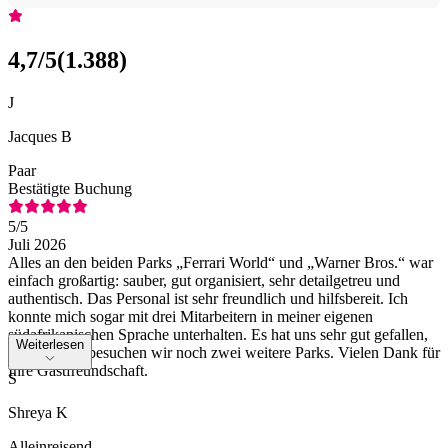
4,7
/5
(
1.388
)
J
Jacques B
Paar
Bestätigte Buchung
5
/5
Juli 2026
Alles an den beiden Parks „Ferrari World“ und „Warner Bros.“ war
einfach großartig: sauber, gut organisiert, sehr detailgetreu und
authentisch. Das Personal ist sehr freundlich und hilfsbereit. Ich
konnte mich sogar mit drei Mitarbeitern in meiner eigenen
südafrikanischen Sprache unterhalten. Es hat uns sehr gut gefallen,
Weiterlesen
und morgen besuchen wir noch zwei weitere Parks. Vielen Dank für
Ihre Gastfreundschaft.
S
Shreya K
Alleinreisend