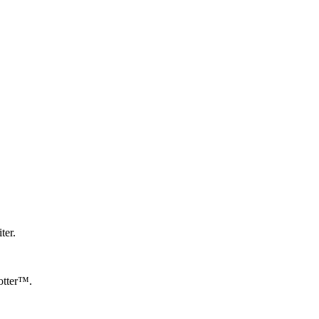
ter.
otter™.