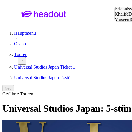
Suche:
Erlebniss
Khalifa
D
Museen
und Städ
Hauptmenü
Osaka
Touren
Universal Studios Japan Ticket...
Universal Studios Japan: 5-stü...
Neu
Geführte Touren
Universal Studios Japan: 5-stün