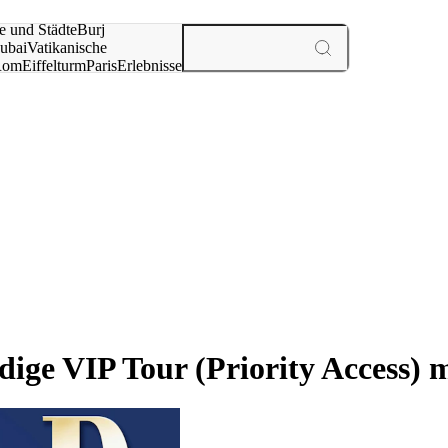
e und Städte
Burj
ubai
Vatikanische
Rom
Eiffelturm
Paris
Erlebnisse
te
dige VIP Tour (Priority Access) 