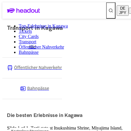
DE
JPY
Transport in Kagawa
Top-Erlebnisse in Kagawa
Tickets
City Cards
Transport
Alle
Öffentlicher Nahverkehr
Bahnpässe
Öffentlicher Nahverkehr
Bahnpässe
Die besten Erlebnisse in Kagawa
Slide 1 of 1, Torii gate at Itsukushima Shrine, Miyajima Island,
Kostenlose Stornierung