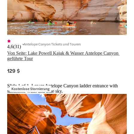
Antelope Canyon Tickets und Touren
4,6
(
31
)
Von Seite: Lake Powell Kajak & Wasser Antelope Canyon 
geführte Tour
129 $
Slide 1 of 1, Lower Antelope Canyon ladder entrance with
Kostenlose Stornierung
sandstone walls and blue sky.