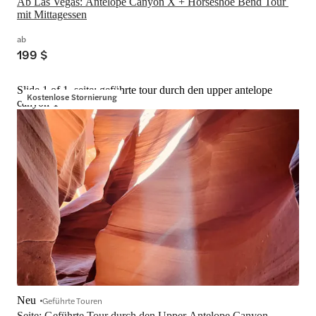
Ab Las Vegas: Antelope Canyon X + Horseshoe Bend Tour 
mit Mittagessen
ab
199 $
Slide 1 of 1, seite: geführte tour durch den upper antelope
Kostenlose Stornierung
canyon-1
Neu
Geführte Touren
Seite: Geführte Tour durch den Upper Antelope Canyon