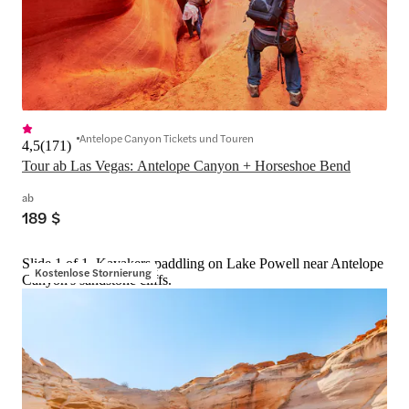
Antelope Canyon Tickets und Touren
4,5
(
171
)
Tour ab Las Vegas: Antelope Canyon + Horseshoe Bend
ab
189 $
Slide 1 of 1, Kayakers paddling on Lake Powell near Antelope
Kostenlose Stornierung
Canyon's sandstone cliffs.