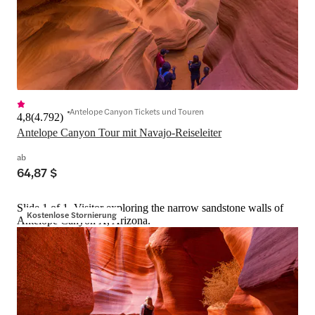
Antelope Canyon Tickets und Touren
4,8
(
4.792
)
Antelope Canyon Tour mit Navajo-Reiseleiter
ab
64,87 $
Slide 1 of 1, Visitor exploring the narrow sandstone walls of
Kostenlose Stornierung
Antelope Canyon X, Arizona.