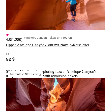
Antelope Canyon Tickets und Touren
4,8
(
1.280
)
Upper Antelope Canyon-Tour mit Navajo-Reiseleiter
ab
92 $
Slide 1 of 1, Tourists exploring Lower Antelope Canyon's
Kostenlose Stornierung
unique rock formations with admission tickets.