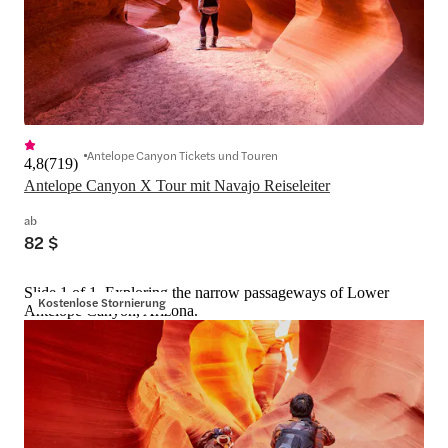
Antelope Canyon Tickets und Touren
4,8
(
719
)
Antelope Canyon X Tour mit Navajo Reiseleiter
ab
82 $
Slide 1 of 1, Exploring the narrow passageways of Lower
Kostenlose Stornierung
Antelope Canyon, Arizona.