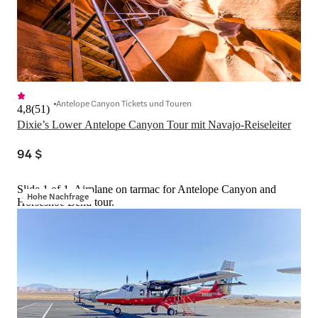
Antelope Canyon Tickets und Touren
4,8
(
51
)
Dixie’s Lower Antelope Canyon Tour mit Navajo-Reiseleiter
94 $
Slide 1 of 1, Airplane on tarmac for Antelope Canyon and
Hohe Nachfrage
Horseshoe Bend tour.