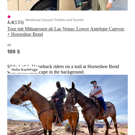
Antelope Canyon Tickets und Touren
4,4
(
133
)
Tour mit Mittagessen ab Las Vegas: Lower Antelope Canyon 
+ Horseshoe Bend
ab
189 $
Slide 1 of 1, Horseback riders on a trail at Horseshoe Bend
Hohe Nachfrage
with desert landscape in the background.