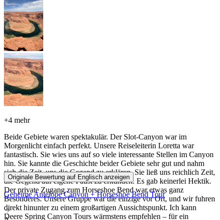
+
4 mehr
Beide Gebiete waren spektakulär. Der Slot-Canyon war im
Morgenlicht einfach perfekt. Unsere Reiseleiterin Loretta war
fantastisch. Sie wies uns auf so viele interessante Stellen im Canyon
hin. Sie kannte die Geschichte beider Gebiete sehr gut und nahm
sich die Zeit, uns die Gegend zu erklären. Sie ließ uns reichlich Zeit,
Originale Bewertung auf Englisch anzeigen
die Gegend auf eigene Faust zu erkunden. Es gab keinerlei Hektik.
Der private Zugang zum Horseshoe Bend war etwas ganz
Geheime Antelope Canyon + Horseshoe Bend Tour
Besonderes. Unsere Gruppe war die einzige vor Ort, und wir fuhren
direkt hinunter zu einem großartigen Aussichtspunkt. Ich kann
Deere Spring Canyon Tours wärmstens empfehlen – für ein
A