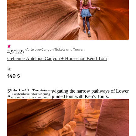
Antelope Canyon Tickets und Touren
4,9
(
122
)
Geheime Antelope Canyon + Horseshoe Bend Tour
ab
149 $
Slide 1 of 1, Tourists navigating the narrow pathways of Lower
Kostenlose Stornierung
Antelope Canyon on a guided tour with Ken's Tours.