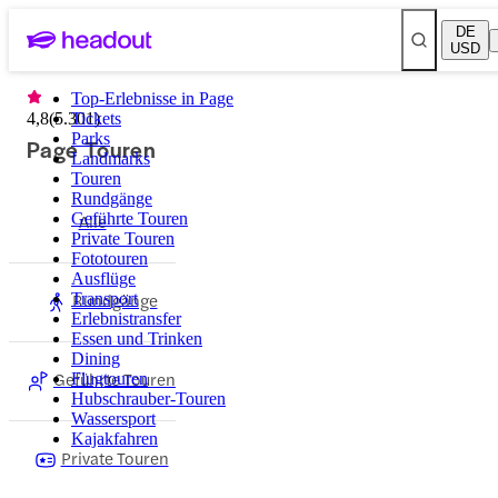
DE
USD
Top-Erlebnisse in Page
4,8
(
5.301
Tickets
)
Parks
Page Touren
Landmarks
Touren
Rundgänge
Geführte Touren
Alle
Private Touren
Fototouren
Ausflüge
Rundgänge
Transport
Erlebnistransfer
Essen und Trinken
Dining
Geführte Touren
Flugtouren
Hubschrauber-Touren
Wassersport
Kajakfahren
Private Touren