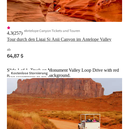
Antelope Canyon Tickets und Touren
4,3
(
257
)
Tour durch den Ligai Si Anii Canyon im Antelope Valley
ab
64,87 $
Slide 1 of 1, Truck on Monument Valley Loop Drive with red
Kostenlose Stornierung
rock formations in the background.