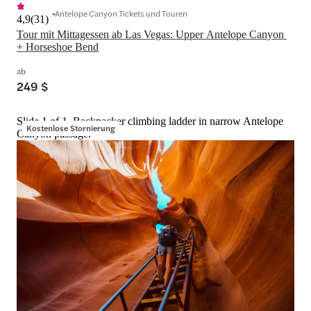
Antelope Canyon Tickets und Touren
4,9
(
31
)
Tour mit Mittagessen ab Las Vegas: Upper Antelope Canyon 
+ Horseshoe Bend
ab
249 $
Slide 1 of 1, Backpacker climbing ladder in narrow Antelope
Kostenlose Stornierung
Canyon passage.