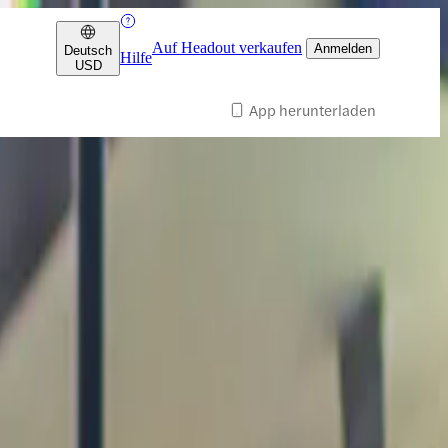
Auf Headout verkaufen
Anmelden
Deutsch
Hilfe
USD
App herunterladen