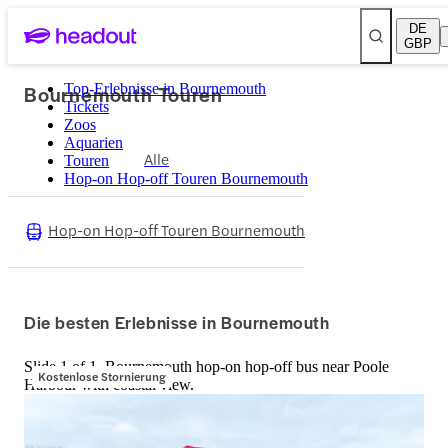
DE
GBP
Bournemouth Touren
Top-Erlebnisse in Bournemouth
Tickets
Zoos
Aquarien
Alle
Touren
Hop-on Hop-off Touren Bournemouth
Hop-on Hop-off Touren Bournemouth
Die besten Erlebnisse in Bournemouth
Slide 1 of 1, Bournemouth hop-on hop-off bus near Poole
Kostenlose Stornierung
Harbour with coastal view.