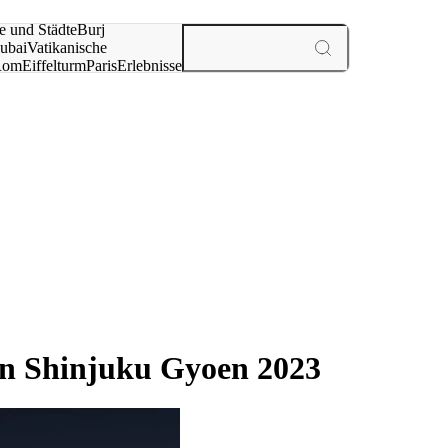
e und Städte
Burj
ubai
Vatikanische
Rom
Eiffelturm
Paris
Erlebnisse
te
n Shinjuku Gyoen 2023