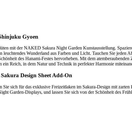
n Shinjuku Gyoen
hblüten mit der NAKED Sakura Night Garden Kunstausstellung. Spazieren
ein leuchtendes Wunderland aus Farben und Licht. Tauchen Sie jeden Ab
nd Schönheit des Hanami-Festes hervorheben. Mit dem atemberaubenden 
n ein Reich, in dem Natur und Technik in perfekter Harmonie miteinan
m Sakura Design Sheet Add-On
 Sie sich für das exklusive Freizeitlaken im Sakura-Design mit zarte
 Garden-Displays, und lassen Sie sich von der Schönheit des Frühli