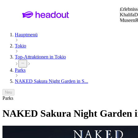
Suche:
Erlebniss
Khalifa
D
Museen
und Städ
Hauptmenü
Tokio
Top-Attraktionen in Tokio
Parks
NAKED Sakura Night Garden in S...
Neu
Parks
NAKED Sakura Night Garden i