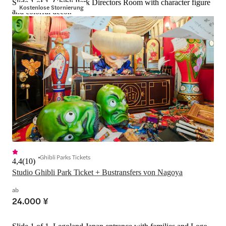
Slide 1 of 1, Ghibli Park Directors Room with character figure
Kostenlose Stornierung
and colorful decor.
Ghibli Parks Tickets
4,4
(
10
)
Studio Ghibli Park Ticket + Bustransfers von Nagoya
ab
24.000 ¥