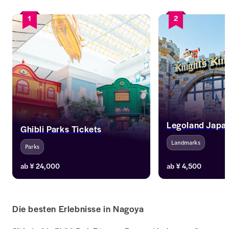
1
2
Legoland Japa
Ghibli Parks Tickets
Landmarks
Parks
Erleben Sie Legolan
ab
¥ 24,000
ab
¥ 4,500
Nagoya. Mit einer B
sofortiger Bestätig
Tickets und einer fl
gehen Sie jetzt auf 
Die besten Erlebnisse in Nagoya
Reise.