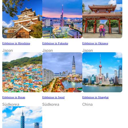
Erlebnisse in Hiroshima
Erlebnisse in Fukuoka
Erlebnisse in Okinawa
Japan
Japan
Japan
Erlebnisse in Busan
Erlebnisse in Seoul
Erlebnisse in Shanghai
Südkorea
Südkorea
China