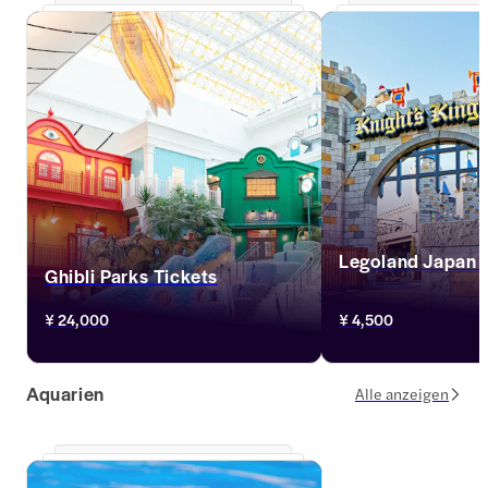
Legoland Japan
Ghibli Parks Tickets
Erleben Sie Legoland 
¥ 24,000
¥ 4,500
einer Bewertung von 4,
Bestätigung, mobilen 
flexiblen Dauer, gehen 
Aquarien
fantastische Reise.
Alle anzeigen