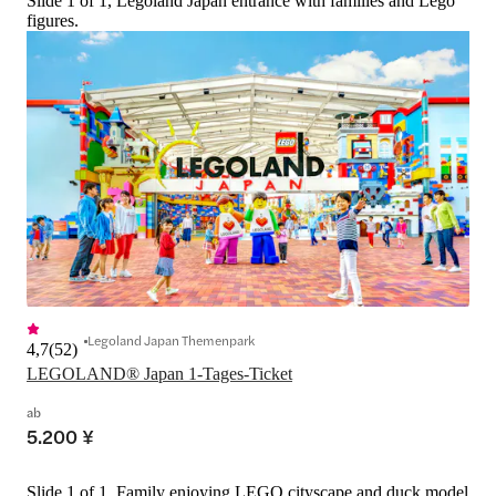
Slide 1 of 1, Legoland Japan entrance with families and Lego
figures.
Legoland Japan Themenpark
4,7
(
52
)
LEGOLAND® Japan 1-Tages-Ticket
ab
5.200 ¥
Slide 1 of 1, Family enjoying LEGO cityscape and duck model