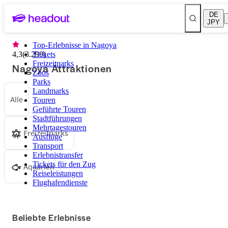
DE
JPY
Top-Erlebnisse in Nagoya
4,3
(
3.299
Tickets
)
Freizeitparks
Nagoya Attraktionen
Zoos
Parks
Landmarks
Alle
Touren
Geführte Touren
Stadtführungen
Mehrtagestouren
Freizeitparks
Ausflüge
Transport
Erlebnistransfer
Tickets für den Zug
Aquarien
Reiseleistungen
Flughafendienste
Beliebte Erlebnisse