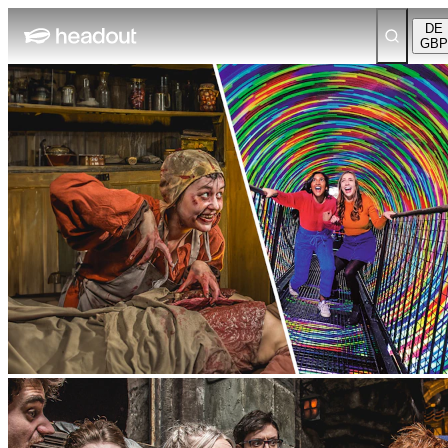
DE
GBP