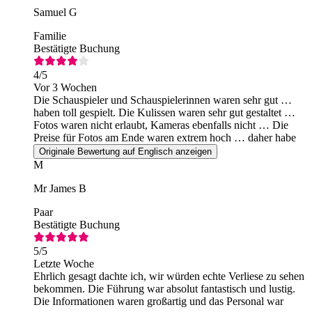
Samuel G
Familie
Bestätigte Buchung
4
/5
Vor 3 Wochen
Die Schauspieler und Schauspielerinnen waren sehr gut …
haben toll gespielt. Die Kulissen waren sehr gut gestaltet …
Fotos waren nicht erlaubt, Kameras ebenfalls nicht … Die
Preise für Fotos am Ende waren extrem hoch … daher habe
ich keine gekauft.
Originale Bewertung auf Englisch anzeigen
M
Mr James B
Paar
Bestätigte Buchung
5
/5
Letzte Woche
Ehrlich gesagt dachte ich, wir würden echte Verliese zu sehen
bekommen. Die Führung war absolut fantastisch und lustig.
Die Informationen waren großartig und das Personal war