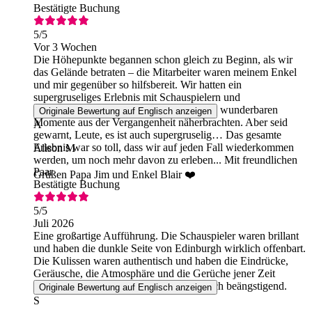
Bestätigte Buchung
5
/5
Vor 3 Wochen
Die Höhepunkte begannen schon gleich zu Beginn, als wir
das Gelände betraten – die Mitarbeiter waren meinem Enkel
und mir gegenüber so hilfsbereit. Wir hatten ein
supergruseliges Erlebnis mit Schauspielern und
Schauspielerinnen, die uns alle möglichen wunderbaren
Originale Bewertung auf Englisch anzeigen
Momente aus der Vergangenheit näherbrachten. Aber seid
A
gewarnt, Leute, es ist auch supergruselig… Das gesamte
Erlebnis war so toll, dass wir auf jeden Fall wiederkommen
Alison M
werden, um noch mehr davon zu erleben... Mit freundlichen
Paar
Grüßen Papa Jim und Enkel Blair ❤️
Bestätigte Buchung
5
/5
Juli 2026
Eine großartige Aufführung. Die Schauspieler waren brillant
und haben die dunkle Seite von Edinburgh wirklich offenbart.
Die Kulissen waren authentisch und haben die Eindrücke,
Geräusche, die Atmosphäre und die Gerüche jener Zeit
eingefangen. Sowohl unterhaltsam als auch beängstigend.
Originale Bewertung auf Englisch anzeigen
S