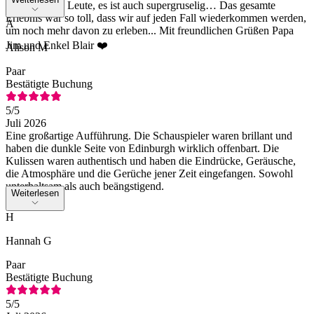
seid gewarnt, Leute, es ist auch supergruselig… Das gesamte
Erlebnis war so toll, dass wir auf jeden Fall wiederkommen werden,
A
um noch mehr davon zu erleben... Mit freundlichen Grüßen Papa
Jim und Enkel Blair ❤️
Alison M
Paar
Bestätigte Buchung
5
/5
Juli 2026
Eine großartige Aufführung. Die Schauspieler waren brillant und
haben die dunkle Seite von Edinburgh wirklich offenbart. Die
Kulissen waren authentisch und haben die Eindrücke, Geräusche,
die Atmosphäre und die Gerüche jener Zeit eingefangen. Sowohl
unterhaltsam als auch beängstigend.
Weiterlesen
H
Hannah G
Paar
Bestätigte Buchung
5
/5