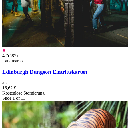
4,7
(
587
)
Landmarks
Edinburgh Dungeon Eintrittskarten
ab
16,62 £
Kostenlose Stornierung
Slide 1 of 11