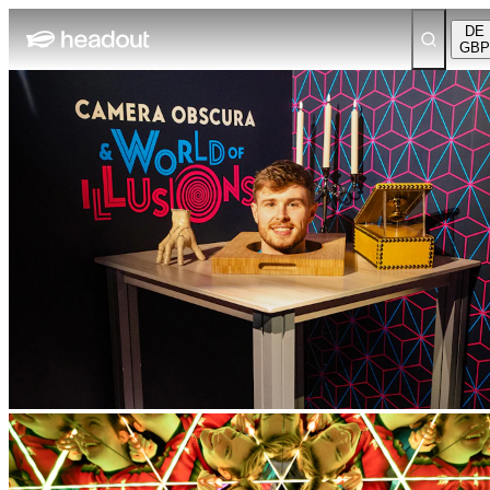
DE
GBP