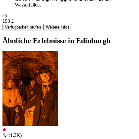
Wasserfällen.
ab
198 £
Verfügbarkeit prüfen
Weitere infos
Ähnliche Erlebnisse in Edinburgh
4,4
(
1,3K
)