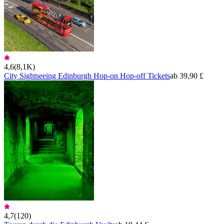
4,6
(
8,1K
)
City Sightseeing Edinburgh Hop-on Hop-off Tickets
ab 39,90 £
4,7
(
120
)