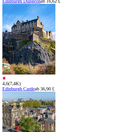
Edinburgh Dungeon
ab 16,62 £
4,6
(
7,4K
)
Edinburgh Castle
ab 36,90 £