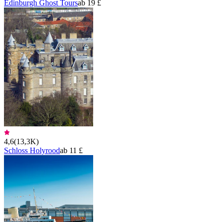
Edinburgh Ghost Tours
ab 19 £
4,6
(
13,3K
)
Schloss Holyrood
ab 11 £