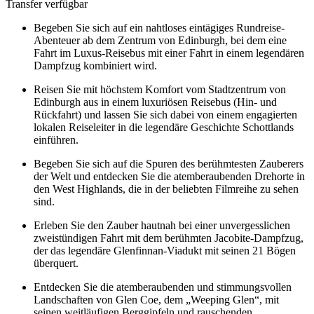
Transfer verfügbar
Begeben Sie sich auf ein nahtloses eintägiges Rundreise-
Abenteuer ab dem Zentrum von Edinburgh, bei dem eine
Fahrt im Luxus-Reisebus mit einer Fahrt in einem legendären
Dampfzug kombiniert wird.
Reisen Sie mit höchstem Komfort vom Stadtzentrum von
Edinburgh aus in einem luxuriösen Reisebus (Hin- und
Rückfahrt) und lassen Sie sich dabei von einem engagierten
lokalen Reiseleiter in die legendäre Geschichte Schottlands
einführen.
Begeben Sie sich auf die Spuren des berühmtesten Zauberers
der Welt und entdecken Sie die atemberaubenden Drehorte in
den West Highlands, die in der beliebten Filmreihe zu sehen
sind.
Erleben Sie den Zauber hautnah bei einer unvergesslichen
zweistündigen Fahrt mit dem berühmten Jacobite-Dampfzug,
der das legendäre Glenfinnan-Viadukt mit seinen 21 Bögen
überquert.
Entdecken Sie die atemberaubenden und stimmungsvollen
Landschaften von Glen Coe, dem „Weeping Glen“, mit
seinen weitläufigen Berggipfeln und rauschenden