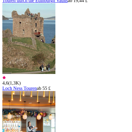
Touren durch die Edinburgh Vaults
ab 19,44 £
4,6
(
1,3K
)
Loch Ness Touren
ab 55 £