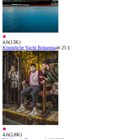
4,6
(
13K
)
Königliche Yacht Britannia
ab 25 £
4,6
(
2,8K
)