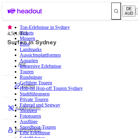
DE
AUD
Top-Erlebnisse in Sydney
Tickets
4,5
(
1.980
)
Museen
Surfen in Sydney
Zoos
Landmarks
Aussichtsplattformen
Aquarien
Alle
Immersive Erlebnisse
Touren
Rundgänge
Geführte Touren
Surfen
Hop-on Hop-off Touren Sydney
Stadtführungen
Private Touren
Fahrrad und Segway
Kajakfahren
Shoppen
Fototouren
Ausflüge
Speedboot-Touren
Bootsverleih
Erbe Erlebnisse