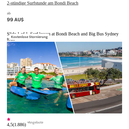
2-stündige Surfstunde am Bondi Beach
ab
99 AU$
Slide 1 of 1, Surf lesson at Bondi Beach and Big Bus Sydney
Kostenlose Stornierung
tour.
Angebote
4,5
(
1.886
)