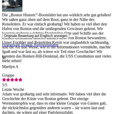
Die „Boston Historic“-Bootsfahrt hat uns wirklich sehr gut gefallen!
Wir saßen ganz oben auf dem Boot, ganz in der Nähe des
Reiseleiters. Er war einfach großartig! Wir haben so viel über den
Hafen von Boston und die umliegenden Gewässer gelernt. Wir
konnten mehrere wichtige Denkmäler, Orte und Schiffe aus der
Originale Bewertung auf Englisch anzeigen
reichen Geschichte unseres Landes bzw. von Boston bewundern.
Unser Erzähler und Reiseleiter Kevin war unglaublich sachkundig,
Historische Boston Hafenrundfahrt
und die Art und Weise, wie er die Informationen vermittelte, machte
Spaß und war fast so, als wären wir Teil einer Geschichte! Wir
konnten das Bunker-Hill-Denkmal, die USS Constitution und vieles
M
mehr sehen!
Marilyn A
Gruppe
5
/5
Letzte Woche
Adam war großartig und sehr informativ. Wir haben viel über die
Geschichte der Küste von Boston gelernt. Der einzige
Wermutstropfen war, dass es eine kleine Gruppe von Gästen gab,
die rücksichtslos gegenüber anderen waren – sie waren laut und
dachten, sie wären auf einer Partykreuzfahrt.