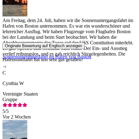
Am Freitag, dem 24. Juli, haben wir die Sonnenuntergangsfahrt im
Hafen von Boston unternommen. Es war ein wunderschöner und
lehrreicher Ausflug. Wir haben Flugzeuge vom Flughafen Boston
bei der Landung und beim Start beobachtet. Wir haben die
Abschlusszeremonie des Tages auf der USS Constitution miterlebt.
Originale Bewertung auf Englisch anzeigen
Es gab Speisen und Getränke zum Kauf. Der Ein- und Ausstieg
verlief reibungslos, und es gab reichlich Sitzgelegenheiten. Die
Sonnenuntergangsfahrt im Hafen von Boston
Hafenrundfahrt hat uns sehr gut gefallen!
C
Cynthia W
Vereinigte Staaten
Gruppe
5
/5
Vor 2 Wochen