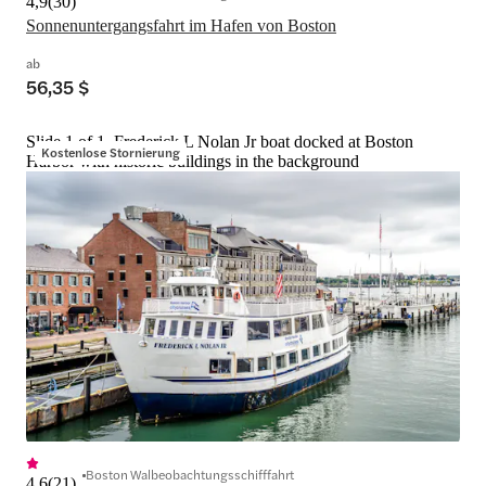
4,9
(
30
)
Sonnenuntergangsfahrt im Hafen von Boston
ab
56,35 $
Slide 1 of 1, Frederick L Nolan Jr boat docked at Boston
Kostenlose Stornierung
Harbor with historic buildings in the background
Boston Walbeobachtungsschifffahrt
4,6
(
21
)