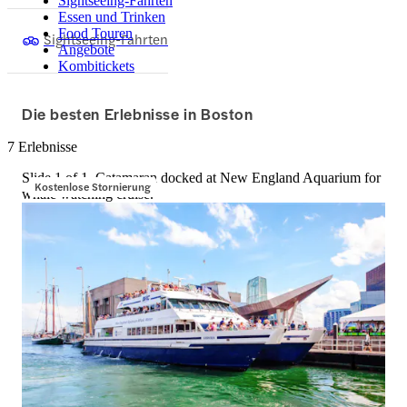
Sightseeing-Fahrten
Essen und Trinken
Food Touren
Sightseeing-Fahrten
Angebote
Kombitickets
Die besten Erlebnisse in Boston
7 Erlebnisse
Slide 1 of 1, Catamaran docked at New England Aquarium for
Kostenlose Stornierung
whale watching cruise.