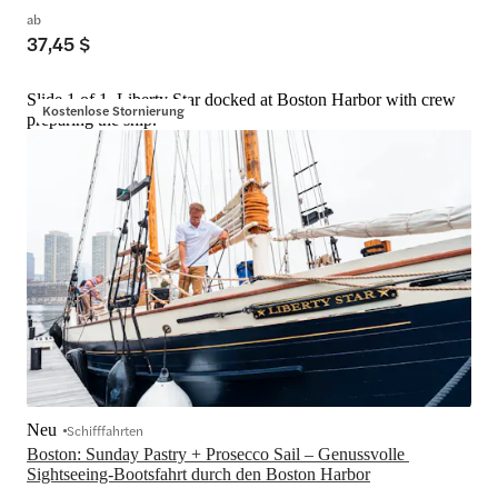
ab
37,45 $
Slide 1 of 1, Liberty Star docked at Boston Harbor with crew
Kostenlose Stornierung
preparing the ship.
Neu
Schifffahrten
Boston: Sunday Pastry + Prosecco Sail – Genussvolle 
Sightseeing-Bootsfahrt durch den Boston Harbor