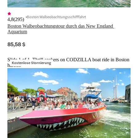
Boston Walbeobachtungsschifffahrt
4,8
(
295
)
Boston Walbeobachtungstour durch das New England 
Aquarium
85,58 $
Slide 1 of 1, Thrill-seekers on CODZILLA boat ride in Boston
Kostenlose Stornierung
harbor.