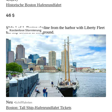
Historische Boston Hafenrundfahrt
46 $
Slide 1 of 1, Boston skyline from the harbor with Liberty Fleet
Kostenlose Stornierung
tall ship docked in foreground.
Neu
Schifffahrten
Boston: Tall Ship-Hafenrundfahrt Tickets