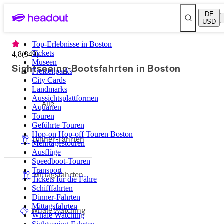
DE
USD
Top-Erlebnisse in Boston
Tickets
4,8
(
349
)
Museen
Sightseeing-Bootsfahrten in Boston
Freizeitparks
City Cards
Landmarks
Aussichtsplattformen
Alle
Aquarien
Touren
Geführte Touren
Hop-on Hop-off Touren Boston
Dinner-Fahrten
Mehrtagestouren
Ausflüge
Speedboot-Touren
Transport
Mittagsfahrten
Tickets für die Fähre
Schifffahrten
Dinner-Fahrten
Mittagsfahrten
Whale Watching
Whale Watching