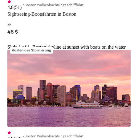
Boston Walbeobachtungsschifffahrt
4,8
(
51
)
Sightseeing-Bootsfahrten in Boston
ab
46 $
Slide 1 of 1, Boston skyline at sunset with boats on the water.
Kostenlose Stornierung
Boston Walbeobachtungsschifffahrt