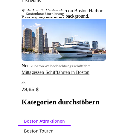
1 Erlebnis
Slide 1 of 1, Cruise ship on Boston Harbor
Kostenlose Stornierung
with city skyline in the background.
Neu
Boston Walbeobachtungsschifffahrt
Mittagessen-Schifffahrten in Boston
ab
78,65 $
Kategorien durchstöbern
Boston Attraktionen
Boston Touren