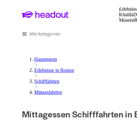
Suche:
Erlebniss
Khalifa
D
Museen
und Städ
Alle Kategorien
Hauptmenü
Erlebnisse in Boston
Schifffahrten
Mittagsfahrten
Mittagessen Schifffahrten in