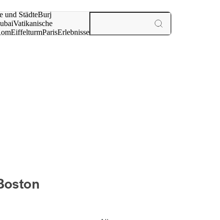
e und Städte
Burj
ubai
Vatikanische
Rom
Eiffelturm
Paris
Erlebnisse
te
 Boston