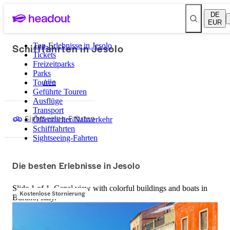
DE
EUR
Schifffahrten in Jesolo
Top-Erlebnisse in Jesolo
Tickets
Freizeitparks
Parks
Alle
Touren
Geführte Touren
Ausflüge
Transport
Sightseeing-Fahrten
Öffentlicher Nahverkehr
Schifffahrten
Sightseeing-Fahrten
Die besten Erlebnisse in Jesolo
Slide 1 of 1, Canal view with colorful buildings and boats in
Kostenlose Stornierung
Burano, Italy.