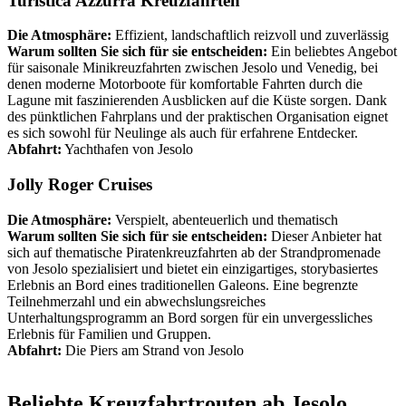
Turistica Azzurra Kreuzfahrten
Die Atmosphäre:
Effizient, landschaftlich reizvoll und zuverlässig
Warum sollten Sie sich für sie entscheiden:
Ein beliebtes Angebot
für saisonale Minikreuzfahrten zwischen Jesolo und Venedig, bei
denen moderne Motorboote für komfortable Fahrten durch die
Lagune mit faszinierenden Ausblicken auf die Küste sorgen. Dank
des pünktlichen Fahrplans und der praktischen Organisation eignet
es sich sowohl für Neulinge als auch für erfahrene Entdecker.
Abfahrt:
Yachthafen von Jesolo
Jolly Roger Cruises
Die Atmosphäre:
Verspielt, abenteuerlich und thematisch
Warum sollten Sie sich für sie entscheiden:
Dieser Anbieter hat
sich auf thematische Piratenkreuzfahrten ab der Strandpromenade
von Jesolo spezialisiert und bietet ein einzigartiges, storybasiertes
Erlebnis an Bord eines traditionellen Galeons. Eine begrenzte
Teilnehmerzahl und ein abwechslungsreiches
Unterhaltungsprogramm an Bord sorgen für ein unvergessliches
Erlebnis für Familien und Gruppen.
Abfahrt:
Die Piers am Strand von Jesolo
Beliebte Kreuzfahrtrouten ab Jesolo