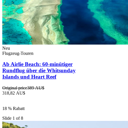
Neu
Flugzeug-Touren
Ab Airlie Beach: 60-minütiger
Rundflug über die Whitsunday
Islands und Heart Reef
Original price
389 AU$
318,82 AU$
18 % Rabatt
Slide 1 of 8