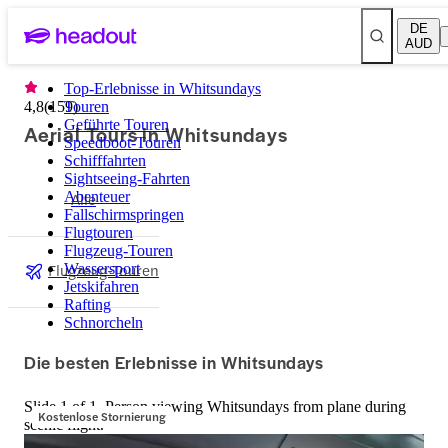
DE
AUD
Top-Erlebnisse in Whitsundays
4,8
(
159
Touren
)
Geführte Touren
Aerial Tours in Whitsundays
Speedboot-Touren
Schifffahrten
Sightseeing-Fahrten
Abenteuer
Alle
Fallschirmspringen
Flugtouren
Flugzeug-Touren
Flugzeug-Touren
Wassersport
Jetskifahren
Rafting
Schnorcheln
Die besten Erlebnisse in Whitsundays
Slide 1 of 1, Person viewing Whitsundays from plane during
Kostenlose Stornierung
scenic flight.