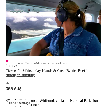
Schifffahrt auf den Whitsunday Islands
4,7
(
73
)
Tickets für Whitsunday Islands & Great Barrier Reef 1-
stündiger Rundflug
ab
355 AU$
Slide 1 of 1, Group at Whitsunday Islands National Park sign
Hohe Nachfrage
during Fly + Raft tour.