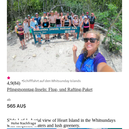
Schifffahrt auf den Whitsunday Islands
4,9
(
84
)
Pfingstsonntag-Inseln: Flug- und Rafting-Paket
ab
565 AU$
Slide 1 of 1, Aerial view of Heart Island in the Whitsundays
Hohe Nachfrage
with turquoise waters and lush greenery.