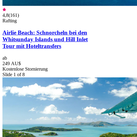
4,8
(
161
)
Rafting
Airlie Beach: Schnorcheln bei den
Whitsunday Islands und Hill Inlet
Tour mit Hoteltransfers
ab
249 AU$
Kostenlose Stornierung
Slide 1 of 8