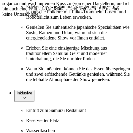
sogar zu und warf mir einen Kuss zu (von einer Darstellerin, und ich
Erleben Sie, wie Samurai-Krieger und Tänzer die
bin auch eine Frau, also ja, Mädels, seid begeistert! Sie machen
japanische Folklore mit Taiko-Trommeln, Lasern und
keine Unterschiede!)
Roboterlicht zum Leben erwecken.
Genießen Sie authentische japanische Spezialitäten wie
Sushi, Ramen und Udon, während sich die
energiegeladene Show vor Ihnen entfaltet.
Erleben Sie eine einzigartige Mischung aus
traditionellem Samurai-Geist und moderner
Unterhaltung, die Sie nur hier finden.
Wenn Sie möchten, können Sie das Essen überspringen
und zwei erfrischende Getränke genießen, während Sie
die lebhafte Atmosphäre der Show genießen.
Inklusive
Eintritt zum Samurai Restaurant
Reservierter Platz
Wasserflaschen