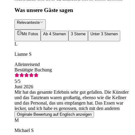
Was unsere Gäste sagen
Relevanteste
Mit Fotos
Ab 4 Sternen
3 Sterne
Unter 3 Sternen
L
Lianne S
Alleinreisend
Bestätigte Buchung
5
/5
Juni 2026
Mir hat das gesamte Erlebnis sehr gut gefallen. Die Künstler
und das Tanzteam waren großartig, ebenso wie die Kellner
und das Personal, das uns empfangen hat. Das Essen war
lecker, und ich habe es genossen, mich mit den anderen
Touristen zu unterhalten.
Originale Bewertung auf Englisch anzeigen
M
Michael S