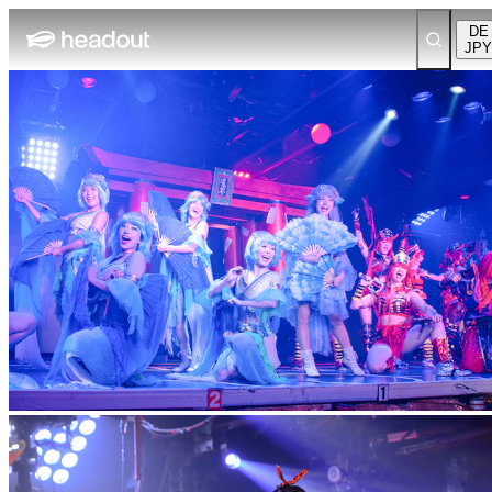
DE
JPY