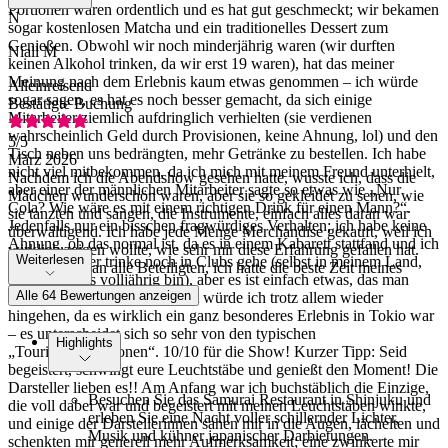
Portionen waren ordentlich und es hat gut geschmeckt; wir bekamen
N
sogar kostenlosen Matcha und ein traditionelles Dessert zum
Genießen. Obwohl wir noch minderjährig waren (wir durften
Niall M
keinen Alkohol trinken, da wir erst 19 waren), hat das meiner
Meinung nach dem Erlebnis kaum etwas genommen – ich würde
Alleinreisend
sogar sagen, es hat es noch besser gemacht, da sich einige
Bestätigte Buchung
Mitarbeiter ziemlich aufdringlich verhielten (sie verdienen
wahrscheinlich Geld durch Provisionen, keine Ahnung, lol) und den
5
/5
Tisch neben uns bedrängten, mehr Getränke zu bestellen. Ich habe
März 2026
nicht viel mitbekommen, da ich mich mit meinem Freund unterhielt,
Nachdem ich die Abendshow gesehen hatte, wusste ich, dass die
aber einer der männlichen Mitarbeiter sagte so etwas wie „Nur
Mädchen wunderschön waren, aber sie so gekleidet zu sehen, wie
Cola? Wie wäre es mit einem richtigen Drink für einen Mann?“.
sie tanzten und sangen, die Instrumente, einfach alles daran war
Jedenfalls nur ein bisschen fragwürdiges Verhalten; ich habe keine
überwältigend. Ich habe jede Menge Merchandise gekauft, weil ich
Ahnung, ob das normal ist, da es in einem Kabarett stattfand und ich
wirklich zeigen wollte, wie sehr mir diese Erfahrung gefallen hat.
Weiterlesen
generell weder trinke noch in Clubs gehe (selbst in meinem Land,
Vielen Dank an alle Beteiligten, ich hatte die beste Zeit meines
wo ich bereits volljährig bin), aber es ist einfach etwas, das man
Lebens!
Alle 64 Bewertungen anzeigen
beachten sollte. Ehrlich gesagt würde ich trotz allem wieder
hingehen, da es wirklich ein ganz besonderes Erlebnis in Tokio war
– es unterscheidet sich so sehr von den typischen
Highlights
„Touristenattraktionen“. 10/10 für die Show! Kurzer Tipp: Seid
begeistert, schwingt eure Leuchtstäbe und genießt den Moment! Die
Darsteller lieben es!! Am Anfang war ich buchstäblich die Einzige,
Besuchen Sie das Samurai Restaurant in Shinjuku und
die voll dabei war und begeistert mit meinen Leuchtstäben winkte,
erleben Sie eine Nacht voller schillernder Lichter,
und einige der Darstellerinnen sahen mir in die Augen, lächelten und
Musik und kühner japanischer Darbietungen.
schenkten mir generell mehr Aufmerksamkeit; eine zwinkerte mir