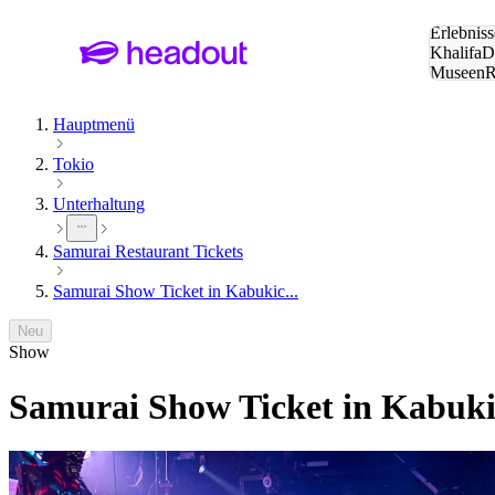
Suche:
Erlebniss
Khalifa
D
Museen
und Städ
Hauptmenü
Tokio
Unterhaltung
Samurai Restaurant Tickets
Samurai Show Ticket in Kabukic...
Neu
Show
Samurai Show Ticket in Kabuki