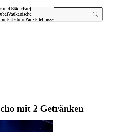
e und Städte
Burj
ubai
Vatikanische
Rom
Eiffelturm
Paris
Erlebnisse
te
cho mit 2 Getränken