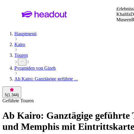
Suche:
Erlebniss
Khalifa
D
Museen
und Städ
Hauptmenü
Kairo
Touren
Pyramiden von Gizeh
Ab Kairo: Ganztägige geführte ...
5
(
1.344
)
Geführte Touren
Ab Kairo: Ganztägige geführte 
und Memphis mit Eintrittskarte