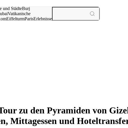
e und Städte
Burj
ubai
Vatikanische
Rom
Eiffelturm
Paris
Erlebnisse
te
Tour zu den Pyramiden von Gize
n, Mittagessen und Hoteltransfe