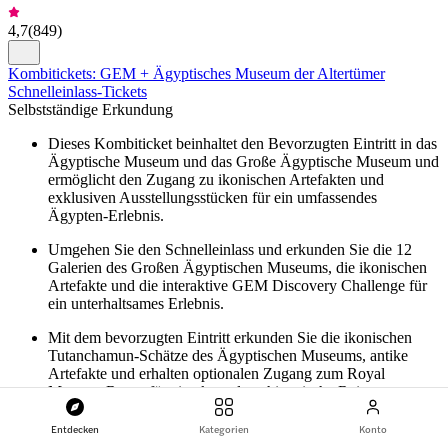
4,7
(
849
)
Kombitickets: GEM + Ägyptisches Museum der Altertümer
Schnelleinlass-Tickets
Selbstständige Erkundung
Dieses Kombiticket beinhaltet den Bevorzugten Eintritt in das
Ägyptische Museum und das Große Ägyptische Museum und
ermöglicht den Zugang zu ikonischen Artefakten und
exklusiven Ausstellungsstücken für ein umfassendes
Ägypten-Erlebnis.
Umgehen Sie den Schnelleinlass und erkunden Sie die 12
Galerien des Großen Ägyptischen Museums, die ikonischen
Artefakte und die interaktive GEM Discovery Challenge für
ein unterhaltsames Erlebnis.
Mit dem bevorzugten Eintritt erkunden Sie die ikonischen
Tutanchamun-Schätze des Ägyptischen Museums, antike
Artefakte und erhalten optionalen Zugang zum Royal
Mummy Room für eine komplette historische Reise.
ab
Original price
59 $
Entdecken
Kategorien
Konto
58 $