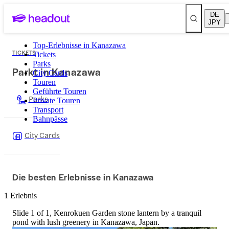
DE
JPY
Top-Erlebnisse in Kanazawa
TICKETS
Tickets
Parks
Parkt in Kanazawa
City Cards
Touren
Geführte Touren
Parks
Private Touren
Transport
Bahnpässe
City Cards
Die besten Erlebnisse in Kanazawa
1 Erlebnis
Slide 1 of 1, Kenrokuen Garden stone lantern by a tranquil
pond with lush greenery in Kanazawa, Japan.