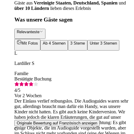
Gäste aus
Vereinigte Staaten, Deutschland, Spanien
und
über 10 Ländern
lieben dieses Erlebnis
Was unsere Gäste sagen
Relevanteste
Mit Fotos
Ab 4 Sternen
3 Sterne
Unter 3 Sternen
L
Lardiller S
Familie
Bestätigte Buchung
4
/5
Vor 2 Wochen
Der Einlass verlief reibungslos. Die Audioguides waren sehr
gut, allerdings braucht man dafür ein Handy, was unsere
Kinder nicht hatten. Es gibt auch keine Kinderversion. Wir
haben jedoch die klaren Erläuterungen, die gut auf unser
Tempo abgestimmt waren, sehr geschätzt. Achtung: Es gibt
Originale Bewertung auf Französisch anzeigen
einige Objekte, die im Audioguide vorgestellt wurden, aber
C
im Schloss nicht mehr vorhanden sind (eine der Wiegen im