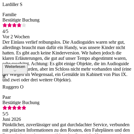
Lardiller S
Familie
Bestätigte Buchung
4
/5
Vor 2 Wochen
Der Einlass verlief reibungslos. Die Audioguides waren sehr gut,
allerdings braucht man dafür ein Handy, was unsere Kinder nicht
hatten. Es gibt auch keine Kinderversion. Wir haben jedoch die
klaren Erläuterungen, die gut auf unser Tempo abgestimmt waren,
sehr geschätzt. Achtung: Es gibt einige Objekte, die im Audioguide
Weiterlesen
vorgestellt wurden, aber im Schloss nicht mehr vorhanden sind (eine
der Wiegen im Wiegensaal, ein Gemälde im Kabinett von Pius IX.
R
und zwei oder drei weitere Objekte).
Ruggero O
Paar
Bestätigte Buchung
5
/5
Juni 2026
Pünktlicher, zuverlässiger und gut durchdachter Service, verbunden
mit präzisen Informationen zu den Routen, den Fahrplänen und den